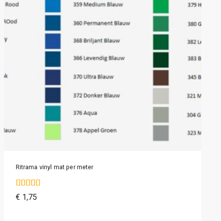
Ritrama vinyl mat per meter
4.75
€
1,75
van de 5