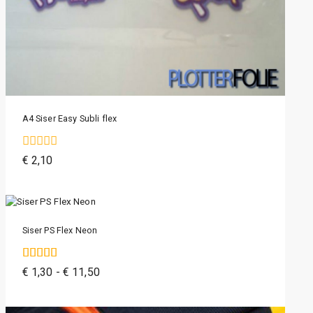
A4 Siser Easy Subli flex
0
€
2,10
van
de
5
Siser PS Flex Neon
4.50
€
1,30
-
€
11,50
van de 5