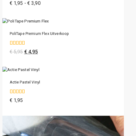
4.89
€
1,95
-
€
3,90
van de 5
PoliTape Premium Flex Uitverkoop
4.33
€
5,95
€
4,95
van de 5
Actie Pastel Vinyl
4.86
€
1,95
van de 5