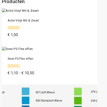
Producten
Actie Vinyl Wit & Zwart
4.64
€
1,50
van de 5
Siser PS Flex effen
4.76
€
1,10
-
€
10,50
van de 5