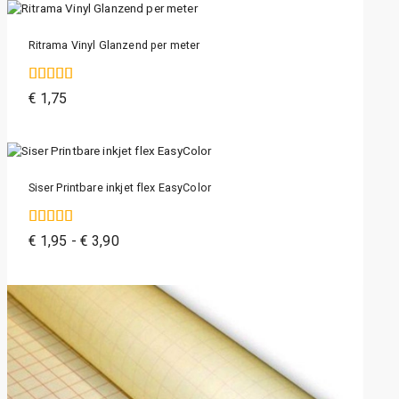
Ritrama Vinyl Glanzend per meter
4.83
€
1,75
van de 5
Siser Printbare inkjet flex EasyColor
4.00
€
1,95
-
€
3,90
van de 5