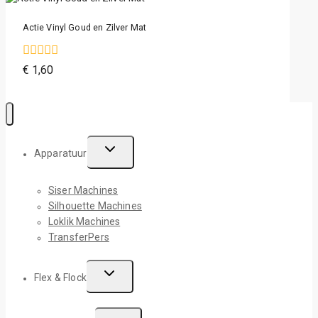
Actie Vinyl Goud en Zilver Mat
0
€
1,60
van
de
5
Apparatuur
Siser Machines
Silhouette Machines
Loklik Machines
TransferPers
Flex & Flock