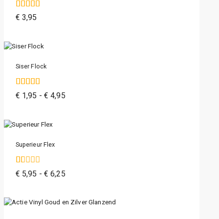
5.00
€
3,95
van de 5
Siser Flock
5.00
€
1,95
-
€
4,95
van de 5
Superieur Flex
1.00
€
5,95
-
€
6,25
van
de
5