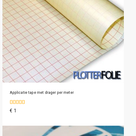
Applicatie tape met drager per meter
4.20
€
1
van de 5