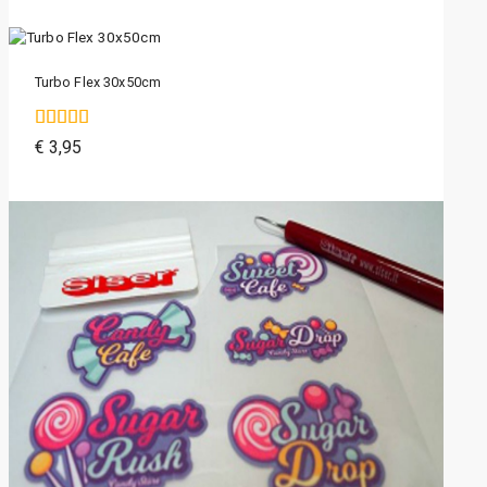
Turbo Flex 30x50cm
4.75
€
3,95
van de 5