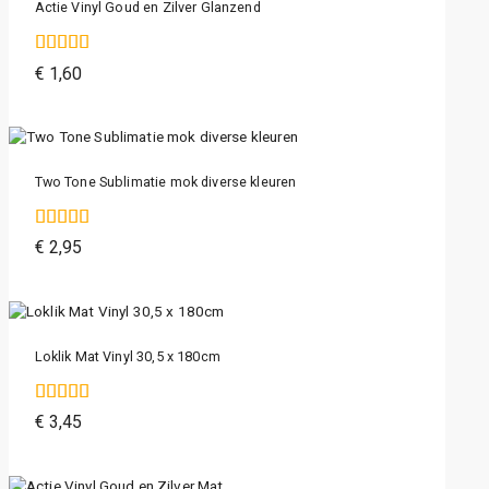
Actie Vinyl Goud en Zilver Glanzend
5.00
€
1,60
van de 5
Two Tone Sublimatie mok diverse kleuren
4.00
€
2,95
van de 5
Loklik Mat Vinyl 30,5 x 180cm
4.00
€
3,45
van de 5