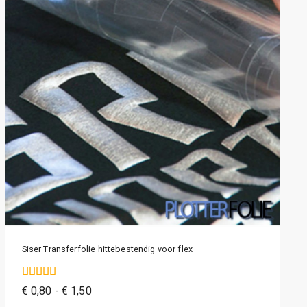
Siser Transferfolie hittebestendig voor flex
5.00
€
0,80
-
€
1,50
van de 5