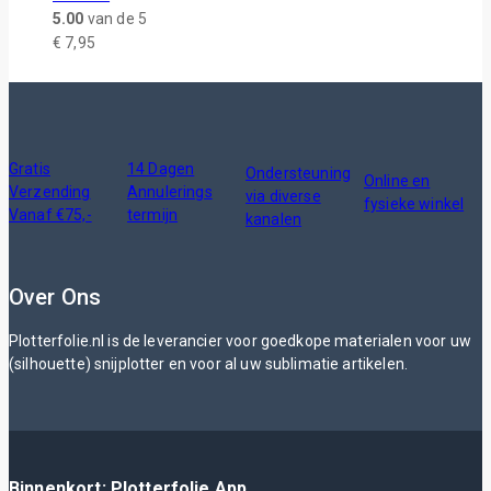
5.00
van de 5
€
7,95
Gratis
14 Dagen
Ondersteuning
Online en
Verzending
Annulerings
via diverse
fysieke winkel
Vanaf €75,-
termijn
kanalen
Over Ons
Plotterfolie.nl is de leverancier voor goedkope materialen voor uw
(silhouette) snijplotter en voor al uw sublimatie artikelen.
Binnenkort: Plotterfolie App