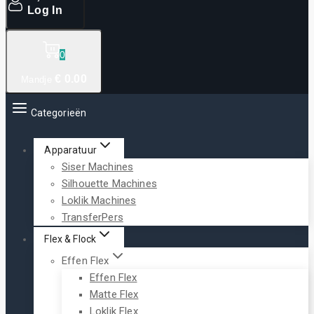
Log In
0
€
0
.00
Mandje
Categorieën
Apparatuur
Siser Machines
Silhouette Machines
Loklik Machines
TransferPers
Flex & Flock
Effen Flex
Effen Flex
Matte Flex
Loklik Flex