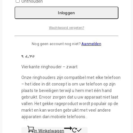
Onthouden
Inloggen
Wishlist
Snelle Weergave
Wachtwoord vergeten?
Sublimatie Ringhouder zwart vierkant
Nog geen account nog niet?
Aanmelden
0
van de 5
€
2,95
Vierkante ringhouder – zwart
Onze ringhouders zijn compatibel met elke telefoon
– het idee in dit concept is om uw telefoon op zijn
plaats te beveiligen terwijl u hem met één hand
gebruikt. Ervoor zorgen dat u uw apparaat niet laat
vallen. Het gekke rageproduct wordt populair op de
markt en kan worden gebruikt met veel andere
apparaten dan mobiele telefoons.
In Winkelwagen