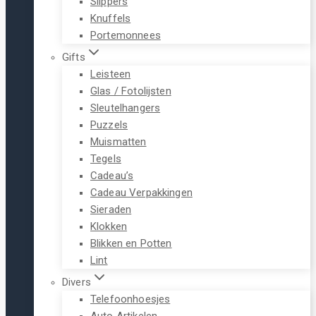
Slippers
Knuffels
Portemonnees
Gifts
Leisteen
Glas / Fotolijsten
Sleutelhangers
Puzzels
Muismatten
Tegels
Cadeau’s
Cadeau Verpakkingen
Sieraden
Klokken
Blikken en Potten
Lint
Divers
Telefoonhoesjes
Auto Artikelen