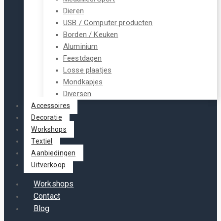
Dieren
USB / Computer producten
Borden / Keuken
Aluminium
Feestdagen
Losse plaatjes
Mondkapjes
Diversen
Accessoires
Decoratie
Workshops
Textiel
Aanbiedingen
Uitverkoop
Workshops
Contact
Blog