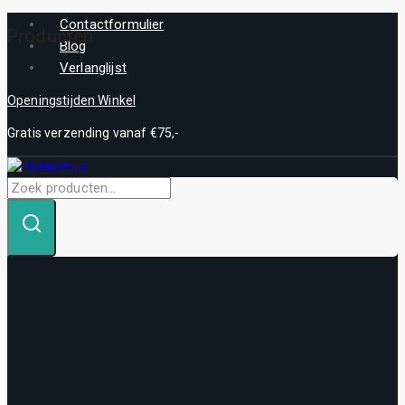
Skip
Contactformulier
Producten
to
Blog
content
Verlanglijst
Openingstijden Winkel
Gratis verzending vanaf €75,-
Zoek
naar: