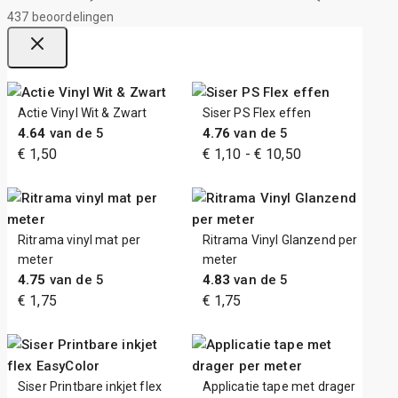
437 beoordelingen
Actie Vinyl Wit & Zwart
Siser PS Flex effen
4.64
van de 5
4.76
van de 5
Prijsklasse:
€
1,50
€
1,10
-
€
10,50
€ 1,10
tot
€ 10,50
Ritrama vinyl mat per
Ritrama Vinyl Glanzend per
meter
meter
4.75
van de 5
4.83
van de 5
€
1,75
€
1,75
Siser Printbare inkjet flex
Applicatie tape met drager