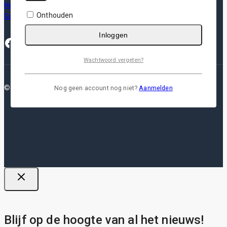
Herroepingsrecht
Onthouden
Garantie & Klachten
Inloggen
Facebook
Instagram
Pinterest
Google
YouTube
Wachtwoord vergeten?
© 2026 Plotterfolie
Nog geen account nog niet?
Aanmelden
Blijf op de hoogte van al het nieuws!