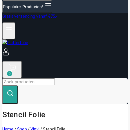
Populaire Producten!
Gratis verzending vanaf €75,-
0
Zoek
naar:
Stencil Folie
Home
/
Shop
/
Vinyl
/
Stencil Folie