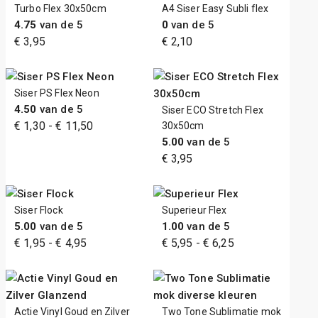
€ 1,50
Turbo Flex 30x50cm
A4 Siser Easy Subli flex
4.75
van de 5
0
van de 5
€
3,95
€
2,10
Siser PS Flex Neon
4.50
van de 5
Siser ECO Stretch Flex
Prijsklasse:
€
1,30
-
€
11,50
30x50cm
€ 1,30
5.00
van de 5
€
3,95
tot
€ 11,50
Siser Flock
Superieur Flex
5.00
van de 5
1.00
van de 5
Prijsklasse:
Prijsklasse:
€
1,95
-
€
4,95
€
5,95
-
€
6,25
€ 1,95
€ 5,95
tot
tot
€ 4,95
€ 6,25
Actie Vinyl Goud en Zilver
Two Tone Sublimatie mok