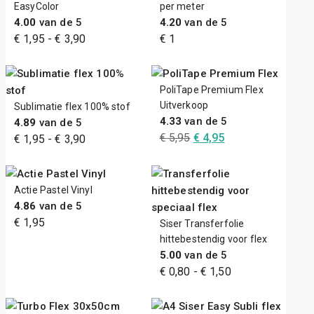
EasyColor
per meter
4.00
van de 5
4.20
van de 5
Prijsklasse:
€
1,95
-
€
3,90
€
1
€ 1,95
tot
€ 3,90
PoliTape Premium Flex
Uitverkoop
Sublimatie flex 100% stof
4.33
van de 5
4.89
van de 5
Oorspronkelijke
Huidige
€
5,95
€
4,95
Prijsklasse:
€
1,95
-
€
3,90
prijs
prijs
€ 1,95
was:
is:
tot
€ 5,95.
€ 4,95.
€ 3,90
Actie Pastel Vinyl
4.86
van de 5
€
1,95
Siser Transferfolie
hittebestendig voor flex
5.00
van de 5
Prijsklasse:
€
0,80
-
€
1,50
€ 0,80
tot