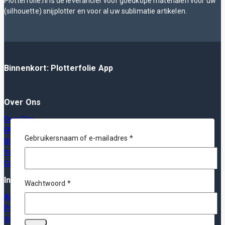
Plotterfolie.nl is de leverancier voor goedkope materialen voor uw
(silhouette) snijplotter en voor al uw sublimatie artikelen.
Binnenkort: Plotterfolie App
Over Ons
Over Ons
FAQ
Vereist
Gebruikersnaam of e-mailadres
*
Blog
YouTube
Contact
Informatie
Vereist
Wachtwoord
*
Algemene Voorwaarden
Privacy Policy
Verzending