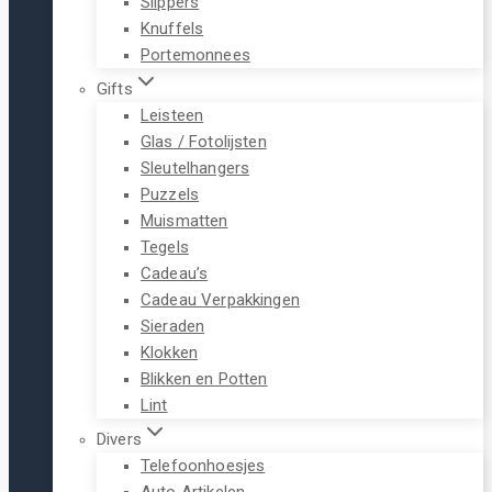
Slippers
Knuffels
Portemonnees
Gifts
Leisteen
Glas / Fotolijsten
Sleutelhangers
Puzzels
Muismatten
Tegels
Cadeau’s
Cadeau Verpakkingen
Sieraden
Klokken
Blikken en Potten
Lint
Divers
Telefoonhoesjes
Auto Artikelen