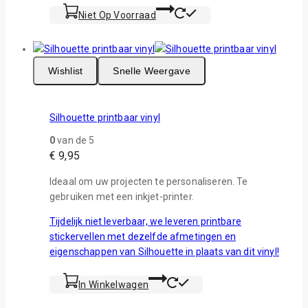
Niet Op Voorraad
Wishlist
Snelle Weergave
Silhouette printbaar vinyl
0
van de 5
€
9,95
Ideaal om uw projecten te personaliseren. Te
gebruiken met een inkjet-printer.
Tijdelijk niet leverbaar, we leveren printbare
stickervellen met dezelfde afmetingen en
eigenschappen van Silhouette in plaats van dit vinyl!
In Winkelwagen