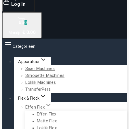
Log In
0
€
0
.00
Mandje
Categorieën
Apparatuur
Siser Machines
Silhouette Machines
Loklik Machines
TransferPers
Flex & Flock
Effen Flex
Effen Flex
Matte Flex
Loklik Flex