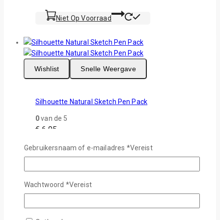
Niet Op Voorraad
Wishlist
Snelle Weergave
Silhouette Natural Sketch Pen Pack
0
van de 5
€
6,95
Gebruikersnaam of e-mailadres
*
Vereist
Als u graag ontwerpen maakt in natuurlijke kleuren,
dan zijn deze pennen ideaal voor u! Deze sketch
pennen laten u tekenen in plaats van snijden met uw
Silhouette machine.
Wachtwoord
*
Vereist
Niet Op Voorraad