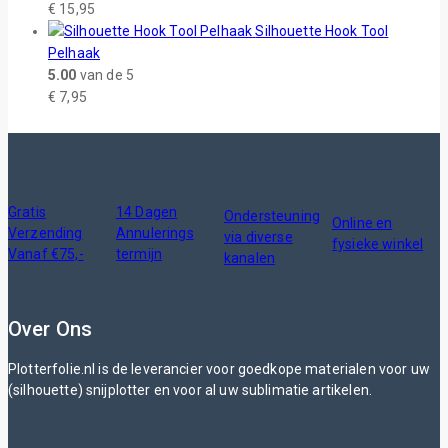
€
15,95
Silhouette Hook Tool
Pelhaak
5.00
van de 5
€
7,95
Gratis
14 Dagen
Ondersteuning
Online en
Verzending
Annulerings
via diverse
fysieke winkel
Vanaf €75,-
termijn
kanalen
Over Ons
Plotterfolie.nl is de leverancier voor goedkope materialen voor uw
(silhouette) snijplotter en voor al uw sublimatie artikelen.