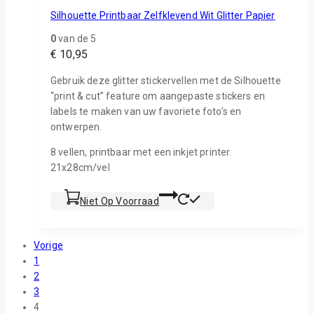
Silhouette Printbaar Zelfklevend Wit Glitter Papier
0
van de 5
€
10,95
Gebruik deze glitter stickervellen met de Silhouette
“print & cut” feature om aangepaste stickers en
labels te maken van uw favoriete foto’s en
ontwerpen.
8 vellen, printbaar met een inkjet printer.
21x28cm/vel
Niet Op Voorraad
Vorige
1
2
3
4