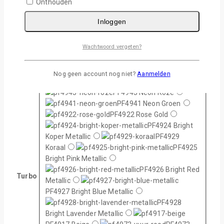
Onthouden
PF4906 Royaal Blauw
PF4905
Navy
PF4967 Appel
Inloggen
Groen
PF4904 Groen
PF4916 Bruin
Wachtwoord vergeten?
PF4912 Grijs
PF4930 Zilver
PF4920 Goud
PF4940 Neon Geel
Nog geen account nog niet?
Aanmelden
PF4942 Neon Oranje
PF4943 Neon Roze
PF4941 Neon Groen
PF4922 Rose Gold
PF4924 Bright
Koper Metallic
PF4929
Koraal
PF4925
Bright Pink Metallic
PF4926 Bright Red
Turbo
Metallic
PF4927 Bright Blue Metallic
PF4928
Bright Lavender Metallic