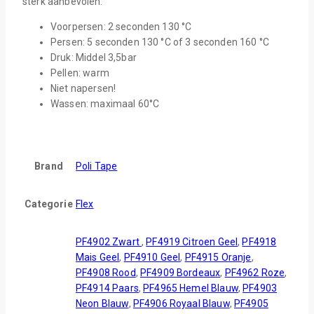
sterk aanbevolen.
Voorpersen: 2 seconden 130 °C
Persen: 5 seconden 130 °C of 3 seconden 160 °C
Druk: Middel 3,5bar
Pellen: warm
Niet napersen!
Wassen: maximaal 60°C
Brand
Poli Tape
Categorie
Flex
PF4902 Zwart
,
PF4919 Citroen Geel
,
PF4918
Mais Geel
,
PF4910 Geel
,
PF4915 Oranje
,
PF4908 Rood
,
PF4909 Bordeaux
,
PF4962 Roze
,
PF4914 Paars
,
PF4965 Hemel Blauw
,
PF4903
Neon Blauw
,
PF4906 Royaal Blauw
,
PF4905