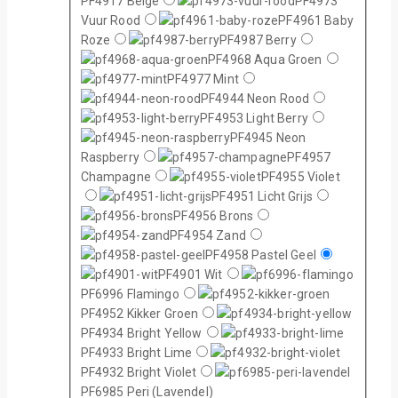
PF4917 Beige
PF4973
Vuur Rood
PF4961 Baby
Roze
PF4987 Berry
PF4968 Aqua Groen
PF4977 Mint
PF4944 Neon Rood
PF4953 Light Berry
PF4945 Neon
Raspberry
PF4957
Champagne
PF4955 Violet
PF4951 Licht Grijs
PF4956 Brons
PF4954 Zand
PF4958 Pastel Geel
PF4901 Wit
PF6996 Flamingo
PF4952 Kikker Groen
PF4934 Bright Yellow
PF4933 Bright Lime
PF4932 Bright Violet
PF6985 Peri (Lavendel)