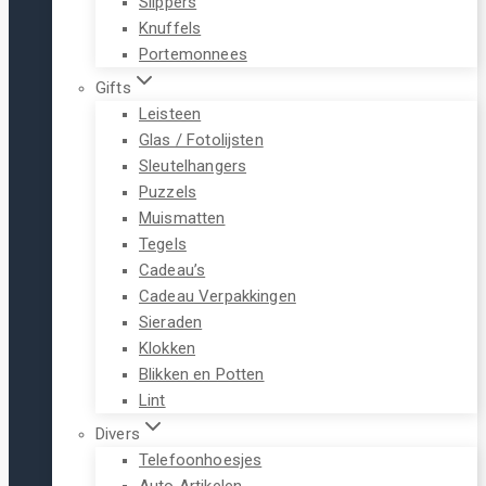
Slippers
Knuffels
Portemonnees
Gifts
Leisteen
Glas / Fotolijsten
Sleutelhangers
Puzzels
Muismatten
Tegels
Cadeau’s
Cadeau Verpakkingen
Sieraden
Klokken
Blikken en Potten
Lint
Divers
Telefoonhoesjes
Auto Artikelen