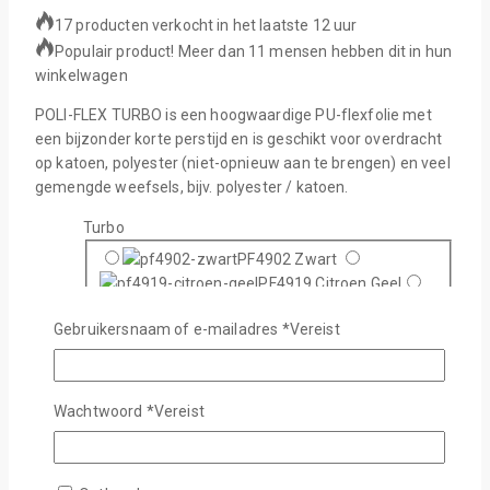
17 producten verkocht in het laatste 12 uur
Populair product! Meer dan 11 mensen hebben dit in hun
winkelwagen
POLI-FLEX TURBO is een hoogwaardige PU-flexfolie met
een bijzonder korte perstijd en is geschikt voor overdracht
op katoen, polyester (niet-opnieuw aan te brengen) en veel
gemengde weefsels, bijv. polyester / katoen.
Turbo
PF4902 Zwart
PF4919 Citroen Geel
PF4918 Mais Geel
Gebruikersnaam of e-mailadres
*
Vereist
PF4910 Geel
PF4915 Oranje
PF4908 Rood
PF4909 Bordeaux
PF4962 Roze
Wachtwoord
*
Vereist
PF4914 Paars
PF4965 Hemel Blauw
PF4903 Neon Blauw