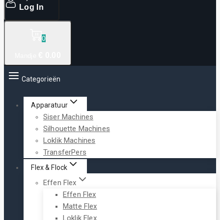
Log In
0
€
0
.00
Mandje
Categorieën
Apparatuur
Siser Machines
Silhouette Machines
Loklik Machines
TransferPers
Flex & Flock
Effen Flex
Effen Flex
Matte Flex
Loklik Flex