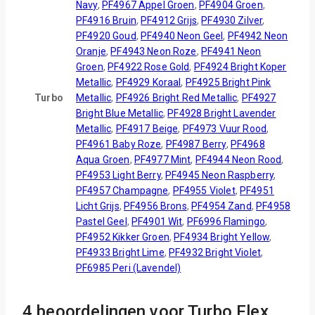
Navy
,
PF4967 Appel Groen
,
PF4904 Groen
,
PF4916 Bruin
,
PF4912 Grijs
,
PF4930 Zilver
,
PF4920 Goud
,
PF4940 Neon Geel
,
PF4942 Neon
Oranje
,
PF4943 Neon Roze
,
PF4941 Neon
Groen
,
PF4922 Rose Gold
,
PF4924 Bright Koper
Metallic
,
PF4929 Koraal
,
PF4925 Bright Pink
Turbo
Metallic
,
PF4926 Bright Red Metallic
,
PF4927
Bright Blue Metallic
,
PF4928 Bright Lavender
Metallic
,
PF4917 Beige
,
PF4973 Vuur Rood
,
PF4961 Baby Roze
,
PF4987 Berry
,
PF4968
Aqua Groen
,
PF4977 Mint
,
PF4944 Neon Rood
,
PF4953 Light Berry
,
PF4945 Neon Raspberry
,
PF4957 Champagne
,
PF4955 Violet
,
PF4951
Licht Grijs
,
PF4956 Brons
,
PF4954 Zand
,
PF4958
Pastel Geel
,
PF4901 Wit
,
PF6996 Flamingo
,
PF4952 Kikker Groen
,
PF4934 Bright Yellow
,
PF4933 Bright Lime
,
PF4932 Bright Violet
,
PF6985 Peri (Lavendel)
4 beoordelingen voor
Turbo Flex