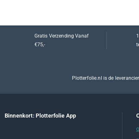
de 5
Gratis Verzending Vanaf
1
€75,-
t
Plotterfolie.nl is de leveranci
Binnenkort: Plotterfolie App
O
O