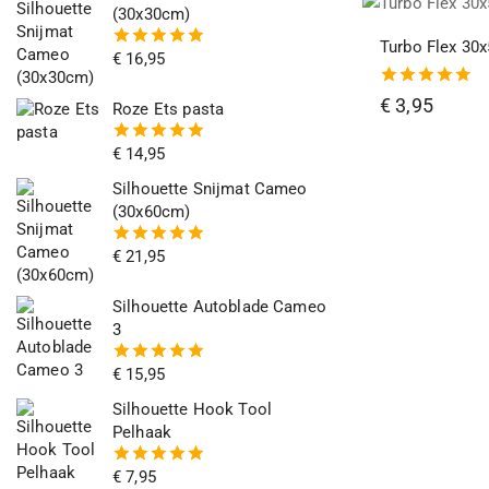
(30x30cm)
Turbo Flex 30
€
16,95
5.00
van
de 5
4.75
€
3,95
Roze Ets pasta
van de 5
€
14,95
5.00
van
de 5
Silhouette Snijmat Cameo
(30x60cm)
€
21,95
5.00
van
de 5
Silhouette Autoblade Cameo
3
€
15,95
5.00
van
de 5
Silhouette Hook Tool
Pelhaak
€
7,95
5.00
van