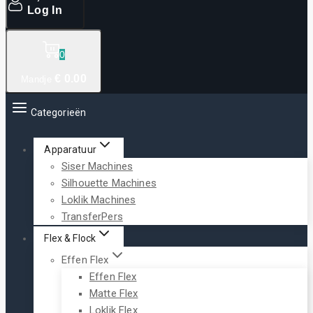
Log In
0
€
0
.00
Mandje
Categorieën
Apparatuur
Siser Machines
Silhouette Machines
Loklik Machines
TransferPers
Flex & Flock
Effen Flex
Effen Flex
Matte Flex
Loklik Flex