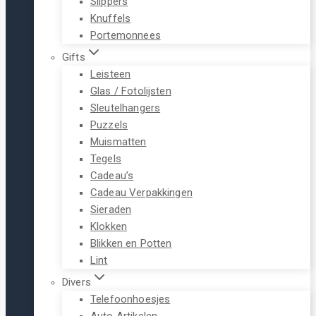
Slippers
Knuffels
Portemonnees
Gifts
Leisteen
Glas / Fotolijsten
Sleutelhangers
Puzzels
Muismatten
Tegels
Cadeau’s
Cadeau Verpakkingen
Sieraden
Klokken
Blikken en Potten
Lint
Divers
Telefoonhoesjes
Auto Artikelen