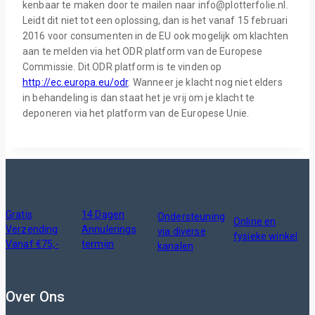
kenbaar te maken door te mailen naar info@plotterfolie.nl.
Leidt dit niet tot een oplossing, dan is het vanaf 15 februari
2016 voor consumenten in de EU ook mogelijk om klachten
aan te melden via het ODR platform van de Europese
Commissie. Dit ODR platform is te vinden op
http://ec.europa.eu/odr
. Wanneer je klacht nog niet elders
in behandeling is dan staat het je vrij om je klacht te
deponeren via het platform van de Europese Unie.
Gratis
14 Dagen
Ondersteuning
Online en
Verzending
Annulerings
via diverse
fysieke winkel
Vanaf €75,-
termijn
kanalen
Over Ons