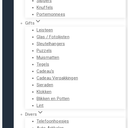
Slippers
Knuffels
Portemonnees
Gifts
Leisteen
Glas / Fotolijsten
Sleutelhangers
Puzzels
Muismatten
Tegels
Cadeau’s
Cadeau Verpakkingen
Sieraden
Klokken
Blikken en Potten
Lint
Divers
Telefoonhoesjes
Auto Artikelen