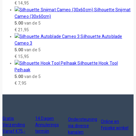
€
14,95
Silhouette Snijmat
Cameo (30x60cm)
5.00
van de 5
€
21,95
Silhouette Autoblade
Cameo 3
5.00
van de 5
€
15,95
Silhouette Hook Tool
Pelhaak
5.00
van de 5
€
7,95
Gratis
14 Dagen
Ondersteuning
Online en
Verzending
Annulerings
via diverse
fysieke winkel
Vanaf €75,-
termijn
kanalen