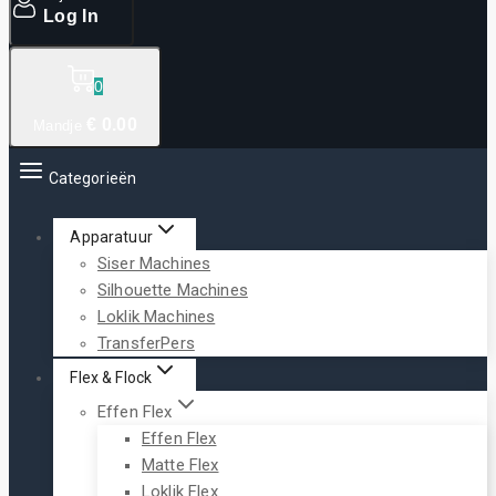
Log In
0
€
0
.00
Mandje
Categorieën
Apparatuur
Siser Machines
Silhouette Machines
Loklik Machines
TransferPers
Flex & Flock
Effen Flex
Effen Flex
Matte Flex
Loklik Flex