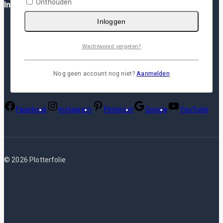
Onthouden
Informatie
Inloggen
Algemene Voorwaarden
Privacy Policy
Verzending
Wachtwoord vergeten?
Herroepingsrecht
Garantie & Klachten
Nog geen account nog niet?
Aanmelden
Facebook
Instagram
Pinterest
Google
YouTube
© 2026 Plotterfolie