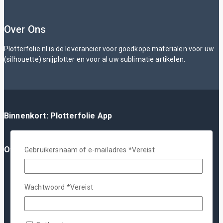
Over Ons
Plotterfolie.nl is de leverancier voor goedkope materialen voor uw
(silhouette) snijplotter en voor al uw sublimatie artikelen.
Binnenkort: Plotterfolie App
Over Ons
Gebruikersnaam of e-mailadres
*
Vereist
Over Ons
FAQ
Wachtwoord
*
Vereist
Blog
YouTube
Contact