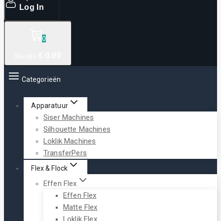
Log In
0
€
0
.00
Mandje
Categorieën
Apparatuur
Siser Machines
Silhouette Machines
Loklik Machines
TransferPers
Flex & Flock
Effen Flex
Effen Flex
Matte Flex
Loklik Flex