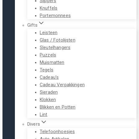
Slippers
Knuffels
Portemonnees
Gifts
Leisteen
Glas / Fotolijsten
Sleutelhangers
Puzzels
Muismatten
Tegels
Cadeau’s
Cadeau Verpakkingen
Sieraden
Klokken
Blikken en Potten
Lint
Divers
Telefoonhoesjes
Auto Artikelen