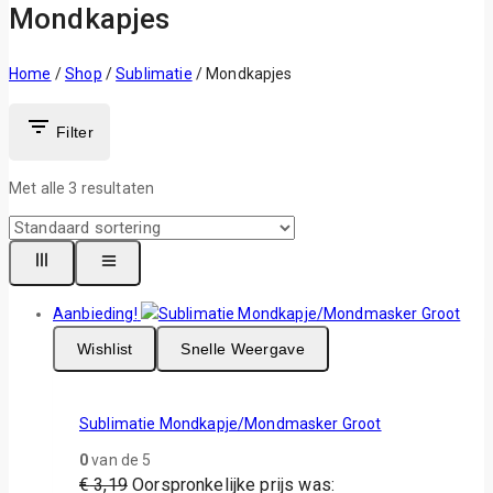
Mondkapjes
Home
/
Shop
/
Sublimatie
/
Mondkapjes
Filter
Met alle
3
resultaten
Aanbieding!
Wishlist
Snelle Weergave
Sublimatie Mondkapje/Mondmasker Groot
0
van de 5
€
3,19
Oorspronkelijke prijs was: