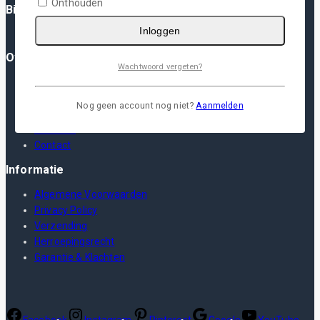
Onthouden
Binnenkort: Plotterfolie App
Inloggen
Over Ons
Wachtwoord vergeten?
Over Ons
FAQ
Nog geen account nog niet?
Aanmelden
Blog
YouTube
Contact
Informatie
Algemene Voorwaarden
Privacy Policy
Verzending
Herroepingsrecht
Garantie & Klachten