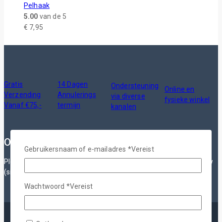
Pelhaak
5.00
van de 5
€
7,95
Gratis
14 Dagen
Ondersteuning
Online en
Verzending
Annulerings
via diverse
fysieke winkel
Vanaf €75,-
termijn
kanalen
Over Ons
Gebruikersnaam of e-mailadres
*
Vereist
Plotterfolie.nl is de leverancier voor goedkope materialen voor uw
(silhouette) snijplotter en voor al uw sublimatie artikelen.
Wachtwoord
*
Vereist