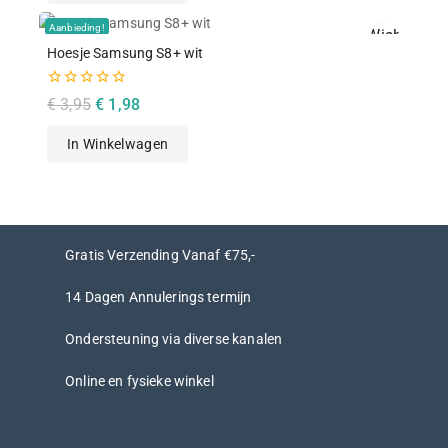
Aanbieding!
Wishlist
Hoesje Samsung S8+ wit
Snelle Weergav
0
€
3,95
€
1,98
van
de
In Winkelwagen
5
Gratis Verzending Vanaf €75,-
14 Dagen Annulerings termijn
Ondersteuning via diverse kanalen
Online en fysieke winkel