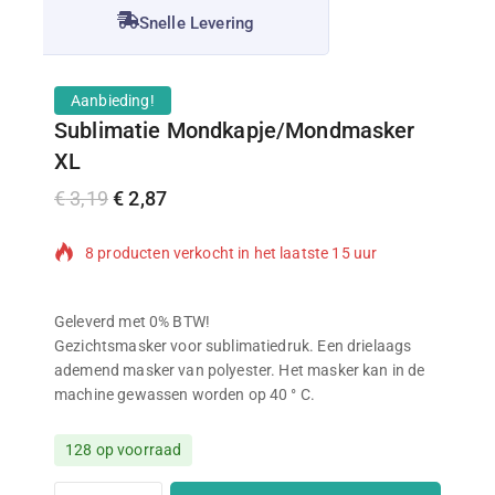
Snelle Levering
Aanbieding!
Sublimatie Mondkapje/Mondmasker
XL
€
3,19
€
2,87
8 producten verkocht in het laatste 15 uur
Populair product! Meer dan 18 mensen hebben dit
in hun winkelwagen
Geleverd met 0% BTW!
Gezichtsmasker voor sublimatiedruk. Een drielaags
ademend masker van polyester. Het masker kan in de
machine gewassen worden op 40 ° C.
128 op voorraad