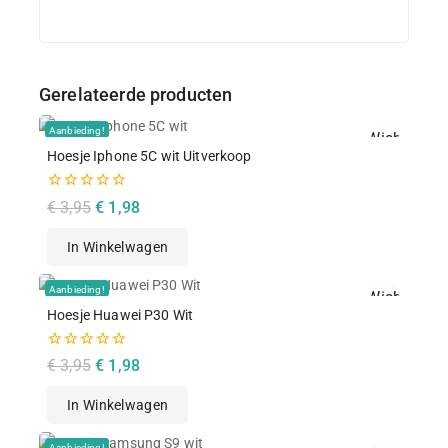
Gerelateerde producten
Aanbieding!
Wishlist
Hoesje Iphone 5C wit Uitverkoop
Snelle Weergav
0
€
3,95
€
1,98
van
de
In Winkelwagen
5
Aanbieding!
Wishlist
Hoesje Huawei P30 Wit
Snelle Weergav
0
€
3,95
€
1,98
van
de
In Winkelwagen
5
Aanbieding!