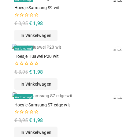
Wishlist
Hoesje Samsung S9 wit
Snelle Weergav
0
€
3,95
€
1,98
van
de
In Winkelwagen
5
Aanbieding!
Wishlist
Hoesje Huawei P20 wit
Snelle Weergav
0
€
3,95
€
1,98
van
de
In Winkelwagen
5
Aanbieding!
Wishlist
Hoesje Samsung S7 edge wit
Snelle Weergav
0
€
3,95
€
1,98
van
de
In Winkelwagen
5