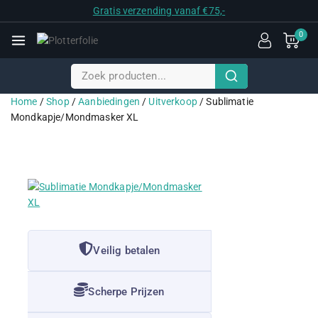
Gratis verzending vanaf €75,-
0
Home
/
Shop
/
Aanbiedingen
/
Uitverkoop
/
Sublimatie
Mondkapje/Mondmasker XL
Veilig betalen
Scherpe Prijzen