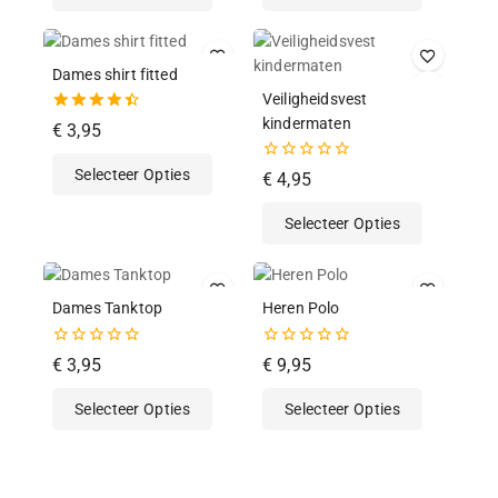
Dames shirt fitted
Veiligheidsvest
kindermaten
4.50
€
3,95
van de 5
0
Selecteer Opties
€
4,95
van
de
Selecteer Opties
5
Dames Tanktop
Heren Polo
0
0
€
3,95
€
9,95
van
van
de
de
Selecteer Opties
Selecteer Opties
5
5