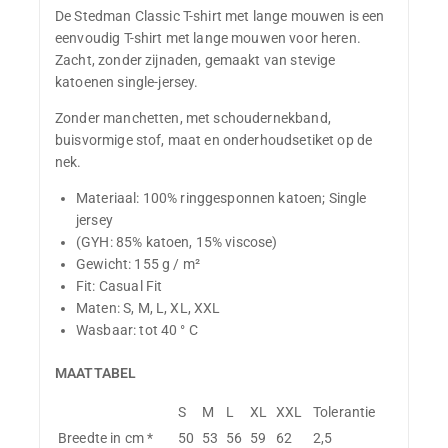
De Stedman Classic T-shirt met lange mouwen is een
eenvoudig T-shirt met lange mouwen voor heren.
Zacht, zonder zijnaden, gemaakt van stevige
katoenen single-jersey.
Zonder manchetten, met schoudernekband,
buisvormige stof, maat en onderhoudsetiket op de
nek.
Materiaal: 100% ringgesponnen katoen; Single
jersey
(GYH: 85% katoen, 15% viscose)
Gewicht: 155 g / m²
Fit: Casual Fit
Maten: S, M, L, XL, XXL
Wasbaar: tot 40 ° C
MAATTABEL
S
M
L
XL
XXL
Tolerantie
Breedte in cm *
50
53
56
59
62
2,5