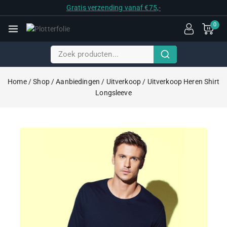
Gratis verzending vanaf €75,-
0
Home
/
Shop
/
Aanbiedingen
/
Uitverkoop
/
Uitverkoop Heren Shirt
Longsleeve