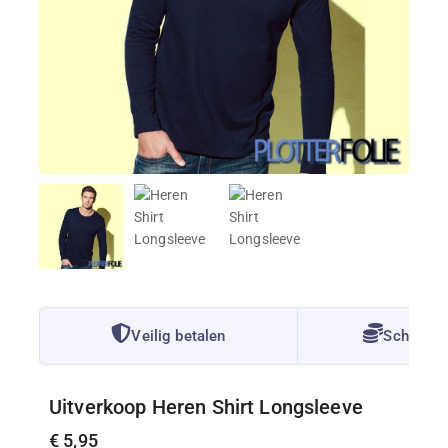
Veilig betalen
Scherpe P
Uitverkoop Heren Shirt Longsleeve
€
5,95