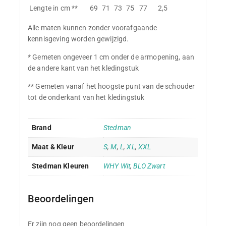
Lengte in cm **
69
71
73
75
77
2,5
Alle maten kunnen zonder voorafgaande
kennisgeving worden gewijzigd.
* Gemeten ongeveer 1 cm onder de armopening, aan
de andere kant van het kledingstuk
** Gemeten vanaf het hoogste punt van de schouder
tot de onderkant van het kledingstuk
Brand
Stedman
Maat & Kleur
S
,
M
,
L
,
XL
,
XXL
Stedman Kleuren
WHY Wit
,
BLO Zwart
Beoordelingen
Er zijn nog geen beoordelingen