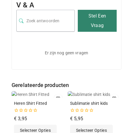
V & A
Stel Een
Vraag
Er zijn nog geen vragen
Gerelateerde producten
Heren Shirt Fitted
Sublimatie shirt kids
0
0
€
3,95
€
5,95
van
van
de
de
Selecteer Opties
Selecteer Opties
5
5