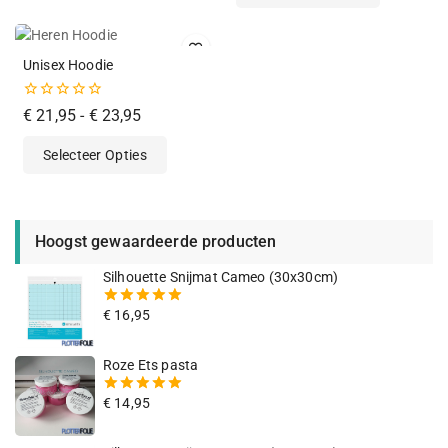
Unisex Hoodie
0
€
21,95
-
€
23,95
van
de
Selecteer Opties
5
Hoogst gewaardeerde producten
Silhouette Snijmat Cameo (30x30cm)
€
16,95
5.00
van
de 5
Roze Ets pasta
€
14,95
5.00
van
de 5