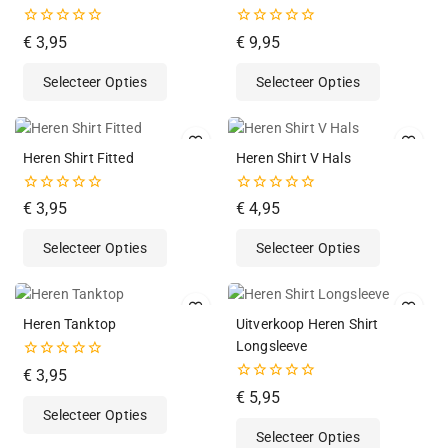
0
0
€
3,95
€
9,95
van
van
de
de
Selecteer Opties
Selecteer Opties
5
5
Heren Shirt Fitted
Heren Shirt V Hals
0
0
€
3,95
€
4,95
van
van
de
de
Selecteer Opties
Selecteer Opties
5
5
Heren Tanktop
Uitverkoop Heren Shirt
Longsleeve
0
€
3,95
van
0
€
5,95
de
van
Selecteer Opties
5
de
Selecteer Opties
5