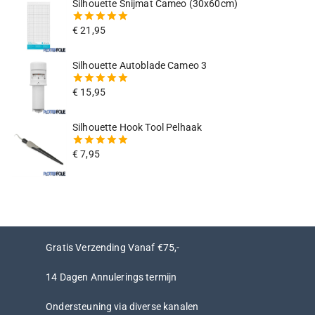
Silhouette Snijmat Cameo (30x60cm)
€
21,95
5.00
van
de 5
Silhouette Autoblade Cameo 3
€
15,95
5.00
van
de 5
Silhouette Hook Tool Pelhaak
€
7,95
5.00
van
de 5
Gratis Verzending Vanaf €75,-
14 Dagen Annulerings termijn
Ondersteuning via diverse kanalen