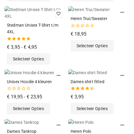
Heren Trui/Sweater
Stedman Unisex T-Shirt t/m
4XL
0
€
18,95
van
de
4.83
Selecteer Opties
5
€
3,95
-
€
4,95
van de 5
Selecteer Opties
Unisex Hoodie 4 kleuren
Dames shirt fitted
0
4.50
€
19,95
-
€
23,95
€
3,95
van
van de 5
de
Selecteer Opties
Selecteer Opties
5
Dames Tanktop
Heren Polo