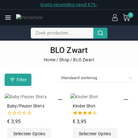
Gratis verzending vanaf €75,-
0
BLO Zwart
Home
/
Shop
/
BLO Zwart
Filter
Baby/Peuter Shirts
Kinder Shirt
0
3.67
€
3,95
€
3,95
van
van de
de
5
Selecteer Opties
Selecteer Opties
5