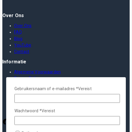
Over Ons
Over Ons
FAQ
Blog
YouTube
Contact
Informatie
Algemene Voorwaarden
Privacy Policy
Verzending
Gebruikersnaam of e-mailadres
*
Vereist
Herroepingsrecht
Garantie & Klachten
Wachtwoord
*
Vereist
Facebook
Instagram
Pinterest
Google
YouTube