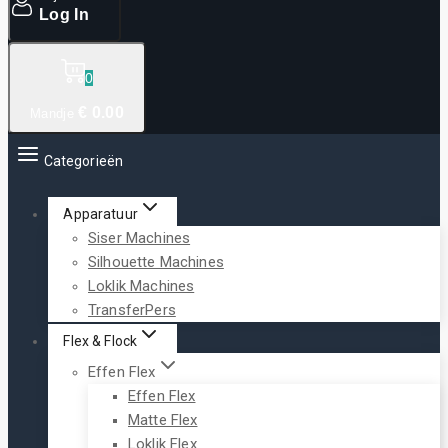
Log In
0
€
0
.00
Mandje
Categorieën
Apparatuur
Siser Machines
Silhouette Machines
Loklik Machines
TransferPers
Flex & Flock
Effen Flex
Effen Flex
Matte Flex
Loklik Flex