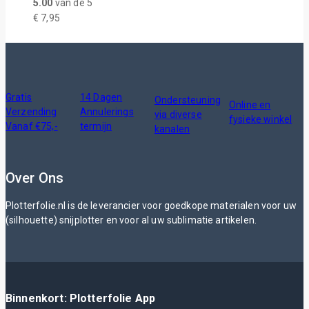
5.00
van de 5
€
7,95
Gratis
14 Dagen
Ondersteuning
Online en
Verzending
Annulerings
via diverse
fysieke winkel
Vanaf €75,-
termijn
kanalen
Over Ons
Plotterfolie.nl is de leverancier voor goedkope materialen voor uw
(silhouette) snijplotter en voor al uw sublimatie artikelen.
Binnenkort: Plotterfolie App