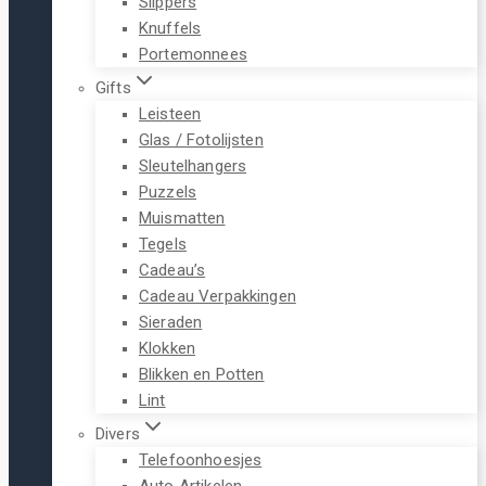
Slippers
Knuffels
Portemonnees
Gifts
Leisteen
Glas / Fotolijsten
Sleutelhangers
Puzzels
Muismatten
Tegels
Cadeau’s
Cadeau Verpakkingen
Sieraden
Klokken
Blikken en Potten
Lint
Divers
Telefoonhoesjes
Auto Artikelen