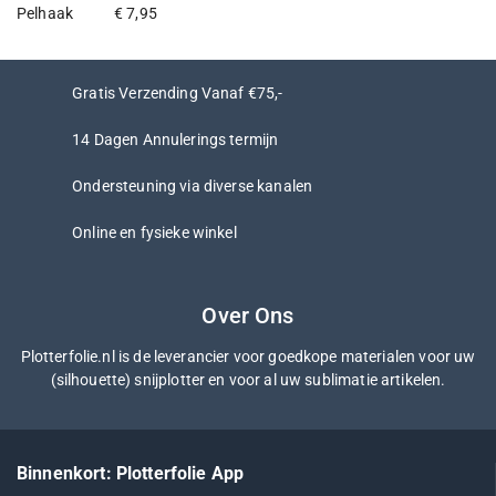
€
7,95
5.00
van
de 5
Gratis Verzending Vanaf €75,-
14 Dagen Annulerings termijn
Ondersteuning via diverse kanalen
Online en fysieke winkel
Over Ons
Plotterfolie.nl is de leverancier voor goedkope materialen voor uw
(silhouette) snijplotter en voor al uw sublimatie artikelen.
Binnenkort: Plotterfolie App