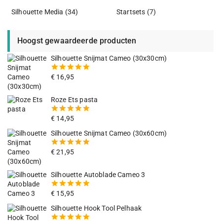
Silhouette Media
(34)
Startsets
(7)
Hoogst gewaardeerde producten
Silhouette Snijmat Cameo (30x30cm)
€
16,95
5.00
van
de 5
Roze Ets pasta
€
14,95
5.00
van
de 5
Silhouette Snijmat Cameo (30x60cm)
€
21,95
5.00
van
de 5
Silhouette Autoblade Cameo 3
€
15,95
5.00
van
de 5
Silhouette Hook Tool Pelhaak