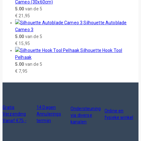
Cameo (30x60cm)
5.00
van de 5
€
21,95
Silhouette Autoblade
Cameo 3
5.00
van de 5
€
15,95
Silhouette Hook Tool
Pelhaak
5.00
van de 5
€
7,95
Gratis
14 Dagen
Ondersteuning
Online en
Verzending
Annulerings
via diverse
fysieke winkel
Vanaf €75,-
termijn
kanalen