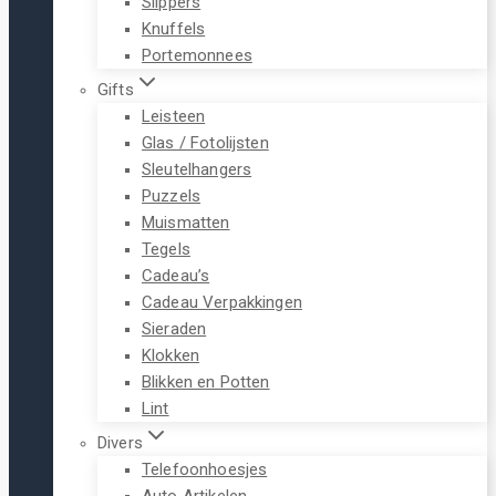
Slippers
Knuffels
Portemonnees
Gifts
Leisteen
Glas / Fotolijsten
Sleutelhangers
Puzzels
Muismatten
Tegels
Cadeau’s
Cadeau Verpakkingen
Sieraden
Klokken
Blikken en Potten
Lint
Divers
Telefoonhoesjes
Auto Artikelen