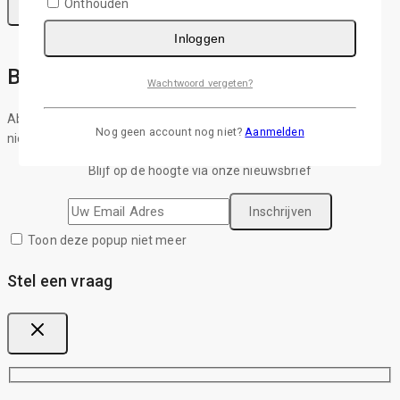
Onthouden
Inloggen
Blijf op de hoogte van al het nieuws!
Wachtwoord vergeten?
Abonneer u op onze nieuwsbrief en ontvang updates over de
Nog geen account nog niet?
Aanmelden
nieuwste producten, acties en aanbiedingen.
Blijf op de hoogte via onze nieuwsbrief
Toon deze popup niet meer
Stel een vraag