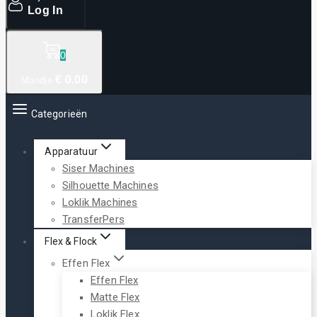
Log In
0
€
0
.00
Mandje
Categorieën
Apparatuur
Siser Machines
Silhouette Machines
Loklik Machines
TransferPers
Flex & Flock
Effen Flex
Effen Flex
Matte Flex
Loklik Flex