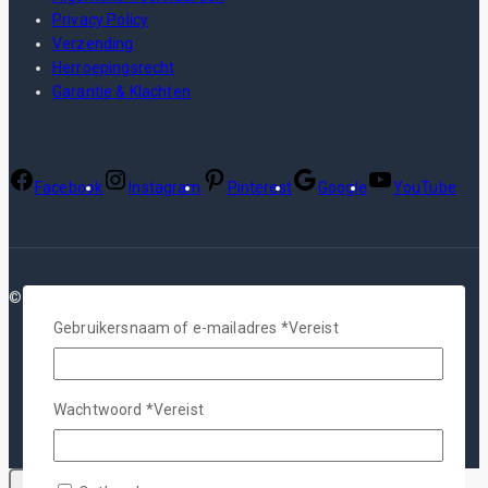
Privacy Policy
Verzending
Herroepingsrecht
Garantie & Klachten
Facebook
Instagram
Pinterest
Google
YouTube
© 2026 Plotterfolie
Gebruikersnaam of e-mailadres
*
Vereist
Wachtwoord
*
Vereist