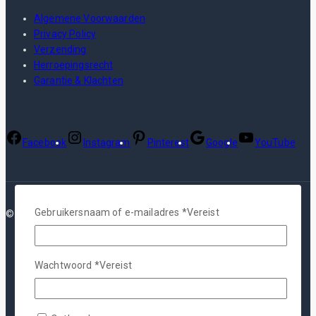
Algemene Voorwaarden
Privacy Policy
Verzending
Herroepingsrecht
Garantie & Klachten
Facebook
Instagram
Pinterest
Google
YouTube
Gebruikersnaam of e-mailadres
*
Vereist
© 2026 Plotterfolie
Wachtwoord
*
Vereist