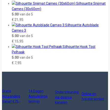
Silhouette Snijmat
Cameo (30x60cm)
5.00
van de 5
€
21,95
Silhouette Autoblade
Cameo 3
5.00
van de 5
€
15,95
Silhouette Hook Tool
Pelhaak
5.00
van de 5
€
7,95
Gratis
14 Dagen
Ondersteuning
Online en
Verzending
Annulerings
via diverse
fysieke winkel
Vanaf €75,-
termijn
kanalen