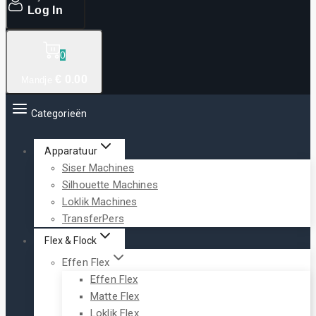
Log In
0
€
0
.00
Mandje
Categorieën
Apparatuur
Siser Machines
Silhouette Machines
Loklik Machines
TransferPers
Flex & Flock
Effen Flex
Effen Flex
Matte Flex
Loklik Flex