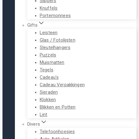
Slippers
Knuffels
Portemonnees
Gifts
Leisteen
Glas / Fotolijsten
Sleutelhangers
Puzzels
Muismatten
Tegels
Cadeau’s
Cadeau Verpakkingen
Sieraden
Klokken
Blikken en Potten
Lint
Divers
Telefoonhoesjes
Auto Artikelen