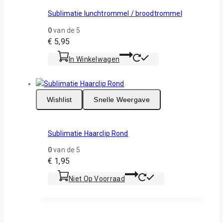
Sublimatie lunchtrommel / broodtrommel
0
van de 5
€
5,95
In Winkelwagen
Wishlist
Snelle Weergave
Sublimatie Haarclip Rond
0
van de 5
€
1,95
Niet Op Voorraad