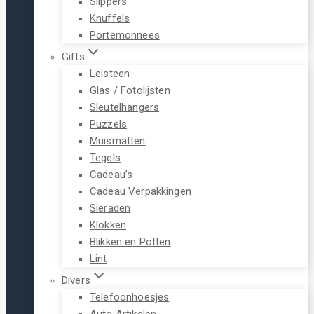
Slippers
Knuffels
Portemonnees
Gifts
Leisteen
Glas / Fotolijsten
Sleutelhangers
Puzzels
Muismatten
Tegels
Cadeau’s
Cadeau Verpakkingen
Sieraden
Klokken
Blikken en Potten
Lint
Divers
Telefoonhoesjes
Auto Artikelen