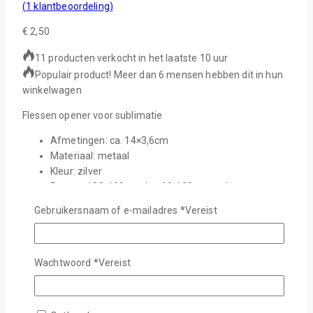
(
1
klantbeoordeling)
€
2,50
11 producten verkocht in het laatste 10 uur
Populair product! Meer dan 6 mensen hebben dit in hun
winkelwagen
Flessen opener voor sublimatie
Afmetingen: ca. 14×3,6cm
Materiaal: metaal
Kleur: zilver
Persen: 180-190 graden 60-120 seconden
Gebruikersnaam of e-mailadres
*
Vereist
5 op voorraad
Sublimatie flesopener groot aantal
In Winkelwagen
Wachtwoord
*
Vereist
Wishlist