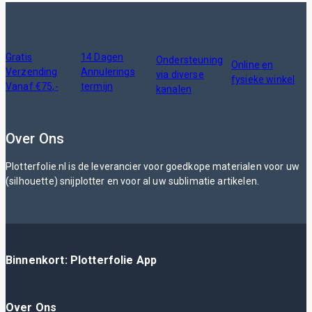
Gratis
14 Dagen
Ondersteuning
Online en
Verzending
Annulerings
via diverse
fysieke winkel
Vanaf €75,-
termijn
kanalen
Over Ons
Plotterfolie.nl is de leverancier voor goedkope materialen voor uw
(silhouette) snijplotter en voor al uw sublimatie artikelen.
Binnenkort: Plotterfolie App
Over Ons