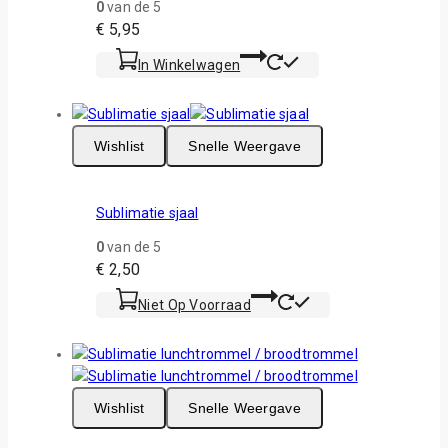
0
van de 5
€
5,95
In Winkelwagen
Wishlist
Snelle Weergave
Sublimatie sjaal
0
van de 5
€
2,50
Niet Op Voorraad
Wishlist
Snelle Weergave