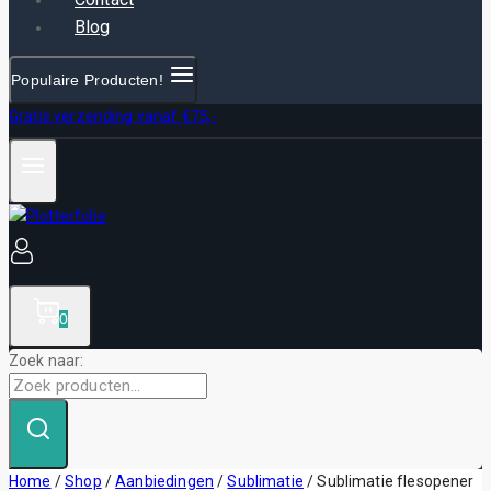
Blog
Populaire Producten!
Gratis verzending vanaf €75,-
0
Zoek naar:
Home
/
Shop
/
Aanbiedingen
/
Sublimatie
/
Sublimatie flesopener