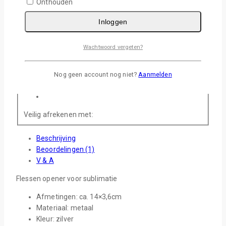
Stel Een Vraag
Onthouden
Inloggen
Delen
16
personen bekijken dit nu
Wachtwoord vergeten?
Levertijd :
1-2 Werkdagen
Gratis verzending :
Vanaf €75,-
Nog geen account nog niet?
Aanmelden
Veilig afrekenen met:
Beschrijving
Beoordelingen (1)
V & A
Flessen opener voor sublimatie
Afmetingen: ca. 14×3,6cm
Materiaal: metaal
Kleur: zilver