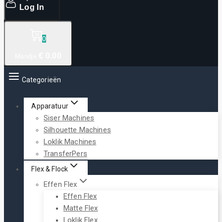
Log In
0
€
0
.00
Mandje
Categorieën
Apparatuur
Siser Machines
Silhouette Machines
Loklik Machines
TransferPers
Flex & Flock
Effen Flex
Effen Flex
Matte Flex
Loklik Flex