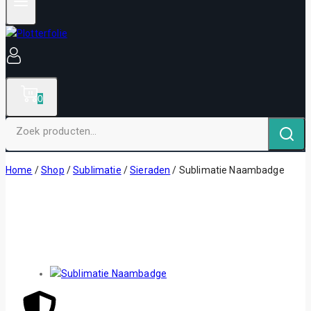
0
Home
/
Shop
/
Sublimatie
/
Sieraden
/
Sublimatie Naambadge