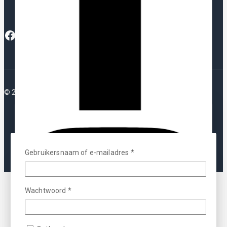
© 2026 Plotterfolie
Blijf op de hoogte van al het
nieuws!
Gebruikersnaam of e-mailadres
*
Abonneer u op onze nieuwsbrief en ontvang updates over
de nieuwste producten, acties en aanbiedingen.
Stel een vraag
Blijf op de hoogte via onze nieuwsbrief
Wachtwoord
*
Uw naam