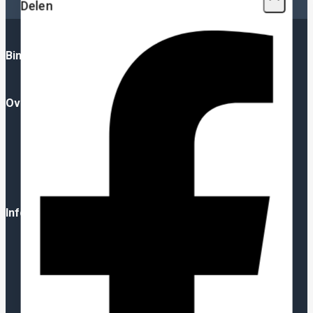
Delen
Binnenkort: Plotterfolie App
Over Ons
Over Ons
FAQ
Blog
YouTube
Contact
Informatie
Algemene Voorwaarden
Privacy Policy
Verzending
Herroepingsrecht
Garantie & Klachten