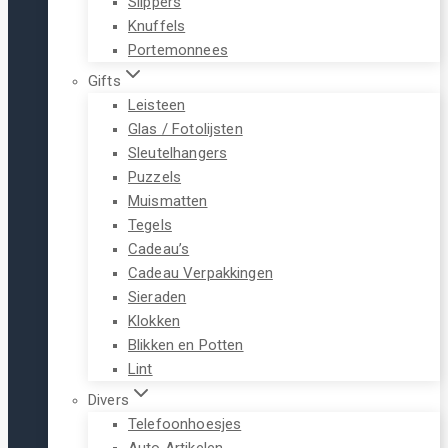
Slippers
Knuffels
Portemonnees
Gifts
Leisteen
Glas / Fotolijsten
Sleutelhangers
Puzzels
Muismatten
Tegels
Cadeau’s
Cadeau Verpakkingen
Sieraden
Klokken
Blikken en Potten
Lint
Divers
Telefoonhoesjes
Auto Artikelen