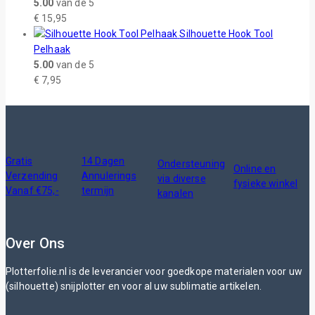
5.00
van de 5
€
15,95
Silhouette Hook Tool
Pelhaak
5.00
van de 5
€
7,95
Gratis
14 Dagen
Ondersteuning
Online en
Verzending
Annulerings
via diverse
fysieke winkel
Vanaf €75,-
termijn
kanalen
Over Ons
Plotterfolie.nl is de leverancier voor goedkope materialen voor uw
(silhouette) snijplotter en voor al uw sublimatie artikelen.