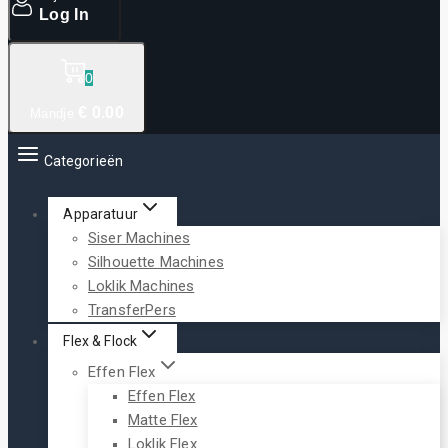
Log In
0
€
0
.00
Mandje
Categorieën
Apparatuur
Siser Machines
Silhouette Machines
Loklik Machines
TransferPers
Flex & Flock
Effen Flex
Effen Flex
Matte Flex
Loklik Flex