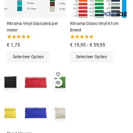
Ritrama Vinyl Glanzend per
Ritrama Glans Vinyl 61cm
meter
Breed
4.83
4.75
€
1,75
€
19,95
-
€
59,95
van de 5
van de 5
Selecteer Opties
Selecteer Opties