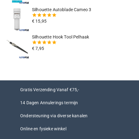
Silhouette Autoblade Cameo 3
€
15,95
5.00
van
de 5
Silhouette Hook Tool Pelhaak
€
7,95
5.00
van
de 5
Gratis Verzending Vanaf €75,-
14 Dagen Annulerings termijn
Ondersteuning via diverse kanalen
Online en fysieke winkel