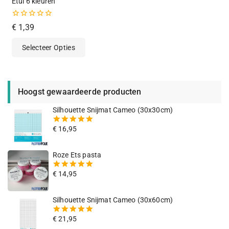
Etui 6 kleuren
0
€
1,39
van
de
Selecteer Opties
5
Hoogst gewaardeerde producten
Silhouette Snijmat Cameo (30x30cm)
€
16,95
5.00
van
de 5
Roze Ets pasta
€
14,95
5.00
van
de 5
Silhouette Snijmat Cameo (30x60cm)
€
21,95
5.00
van
de 5