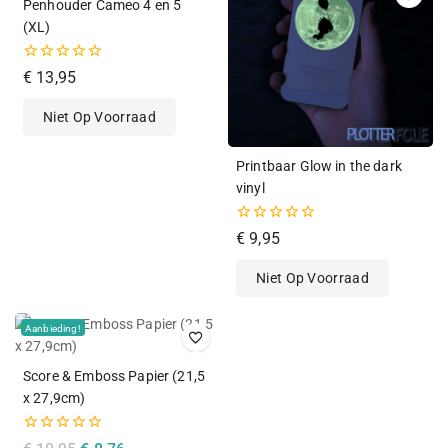
Penhouder Cameo 4 en 5
(XL)
0
€
13,95
van
de
Niet Op Voorraad
5
Printbaar Glow in the dark
vinyl
0
€
9,95
van
de
Niet Op Voorraad
5
Aanbieding!
Score & Emboss Papier (21,5
x 27,9cm)
0