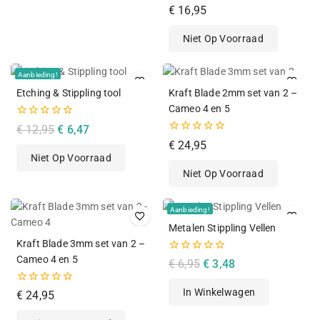
0
€
16,95
van
de
Niet Op Voorraad
5
Aanbieding!
Etching & Stippling tool
Kraft Blade 2mm set van 2 –
Cameo 4 en 5
0
€
12,95
€
6,47
van
0
€
24,95
de
van
Niet Op Voorraad
5
de
Niet Op Voorraad
5
Aanbieding!
Metalen Stippling Vellen
Kraft Blade 3mm set van 2 –
Cameo 4 en 5
0
€
6,95
€
3,48
van
de
0
In Winkelwagen
5
€
24,95
van
de