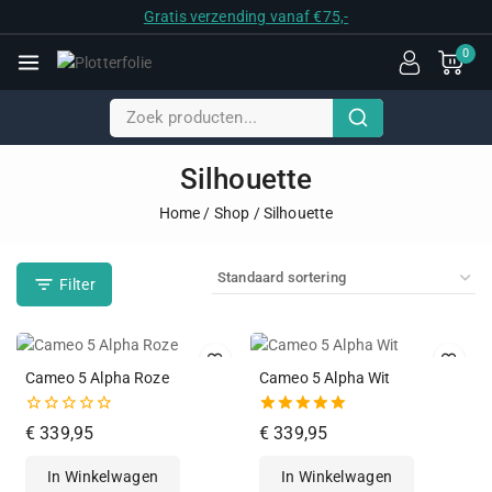
Gratis verzending vanaf €75,-
0
Silhouette
Home
/
Shop
/
Silhouette
Filter
Cameo 5 Alpha Roze
Cameo 5 Alpha Wit
0
5.00
€
339,95
€
339,95
van
van de 5
de
In Winkelwagen
In Winkelwagen
5