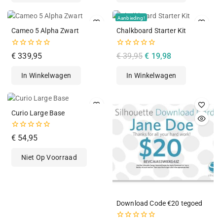
Aanbieding!
Cameo 5 Alpha Zwart
Chalkboard Starter Kit
0
0
€
339,95
€
39,95
€
19,98
van
van
de
de
In Winkelwagen
In Winkelwagen
5
5
Curio Large Base
0
€
54,95
van
de
Niet Op Voorraad
5
Download Code €20 tegoed