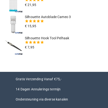
€
21,95
5.00
van
de 5
Silhouette Autoblade Cameo 3
€
15,95
5.00
van
de 5
Silhouette Hook Tool Pelhaak
€
7,95
5.00
van
de 5
Gratis Verzending Vanaf €75,-
14 Dagen Annulerings termijn
Ondersteuning via diverse kanalen