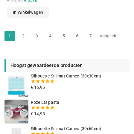
€
10,95
€
8,76
van
de
In Winkelwagen
5
1
2
3
4
5
6
7
Volgende
Hoogst gewaardeerde producten
Silhouette Snijmat Cameo (30x30cm)
€
16,95
5.00
van
de 5
Roze Ets pasta
€
14,95
5.00
van
de 5
Silhouette Snijmat Cameo (30x60cm)