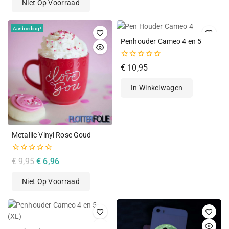
Niet Op Voorraad
5
Aanbieding!
Penhouder Cameo 4 en 5
0
€
10,95
van
de
In Winkelwagen
5
Metallic Vinyl Rose Goud
0
€
9,95
€
6,96
van
de
Niet Op Voorraad
5