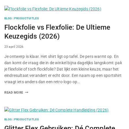
BLOG
|
PRODUCTUITLEG
Flockfolie vs Flexfolie: De Ultieme
Keuzegids (2026)
By
23 april 2026
Je ontwerp is klaar. Het shirt ligt op tafel. De pers warmt op. En
dan komt de vraag die in de winkel bijna dagelijks langskomt: pak
je flexfolie of toch flockfolie? Dat lijkt een kleine keuze, maar het
eindresultaat verandert er echt door. Een naam op een sportshirt
vraagt iets anders dan een retro-logo op…
READ MORE
BLOG
|
PRODUCTUITLEG
Glitter Flex Gebruiken: Dé Complete