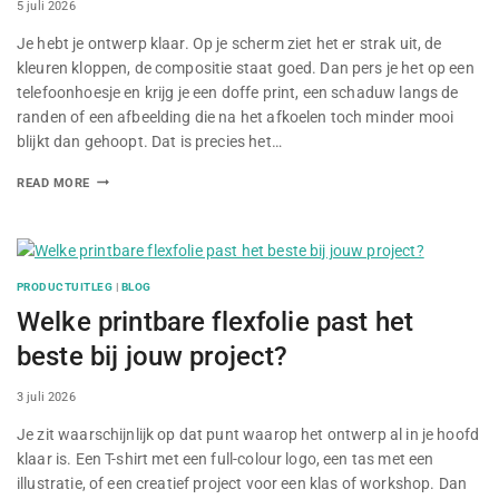
By
5 juli 2026
Je hebt je ontwerp klaar. Op je scherm ziet het er strak uit, de
kleuren kloppen, de compositie staat goed. Dan pers je het op een
telefoonhoesje en krijg je een doffe print, een schaduw langs de
randen of een afbeelding die na het afkoelen toch minder mooi
blijkt dan gehoopt. Dat is precies het…
READ MORE
PRODUCTUITLEG
|
BLOG
Welke printbare flexfolie past het
beste bij jouw project?
By
3 juli 2026
Je zit waarschijnlijk op dat punt waarop het ontwerp al in je hoofd
klaar is. Een T-shirt met een full-colour logo, een tas met een
illustratie, of een creatief project voor een klas of workshop. Dan