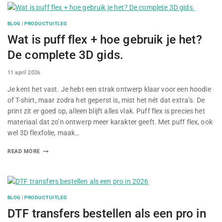
BLOG
|
PRODUCTUITLEG
Wat is puff flex + hoe gebruik je het?
De complete 3D gids.
By
11 april 2026
Je kent het vast. Je hebt een strak ontwerp klaar voor een hoodie
of T-shirt, maar zodra het geperst is, mist het nét dat extra’s. De
print zit er goed op, alleen blijft alles vlak. Puff flex is precies het
materiaal dat zo’n ontwerp meer karakter geeft. Met puff flex, ook
wel 3D flexfolie, maak…
READ MORE
BLOG
|
PRODUCTUITLEG
DTF transfers bestellen als een pro in