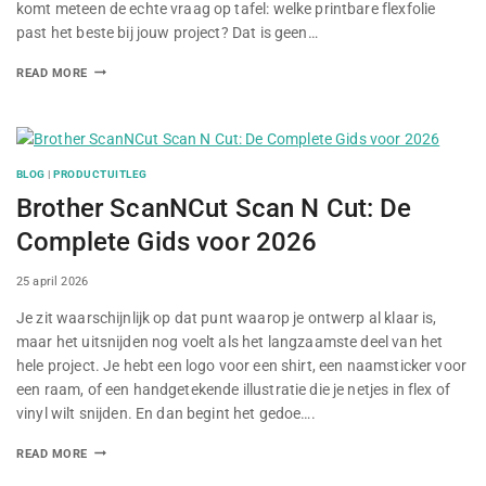
komt meteen de echte vraag op tafel: welke printbare flexfolie
past het beste bij jouw project? Dat is geen…
READ MORE
BLOG
|
PRODUCTUITLEG
Brother ScanNCut Scan N Cut: De
Complete Gids voor 2026
By
25 april 2026
Je zit waarschijnlijk op dat punt waarop je ontwerp al klaar is,
maar het uitsnijden nog voelt als het langzaamste deel van het
hele project. Je hebt een logo voor een shirt, een naamsticker voor
een raam, of een handgetekende illustratie die je netjes in flex of
vinyl wilt snijden. En dan begint het gedoe….
READ MORE