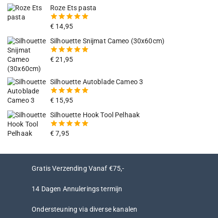
Roze Ets pasta
€
14,95
5.00
van
de 5
Silhouette Snijmat Cameo (30x60cm)
€
21,95
5.00
van
de 5
Silhouette Autoblade Cameo 3
€
15,95
5.00
van
de 5
Silhouette Hook Tool Pelhaak
€
7,95
5.00
van
de 5
Gratis Verzending Vanaf €75,-
14 Dagen Annulerings termijn
Ondersteuning via diverse kanalen