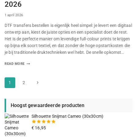
2026
By
1 april 2026
DTF transfers bestellen is eigenlijk heel simpel: je levert een digitaal
ontwerp aan, kiest de juiste opties en een specialist doet de rest.
Het is de perfecte manier om levendige full-colour prints te krijgen
op bijna elk soort textiel, en dat zonder de hoge opstartkosten die
je bij traditionele druktechnieken wel hebt. De snelle opkomst…
READ MORE
1
2
Hoogst gewaardeerde producten
Silhouette Snijmat Cameo (30x30cm)
€
16,95
5.00
van
de 5