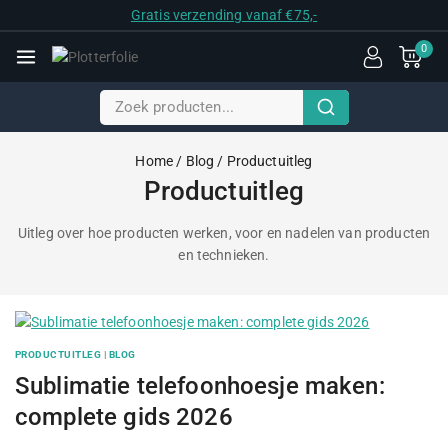
Gratis verzending vanaf €75,-
0
Home
/
Blog
/
Productuitleg
Productuitleg
Uitleg over hoe producten werken, voor en nadelen van producten
en technieken.
PRODUCTUITLEG
|
BLOG
Sublimatie telefoonhoesje maken:
complete gids 2026