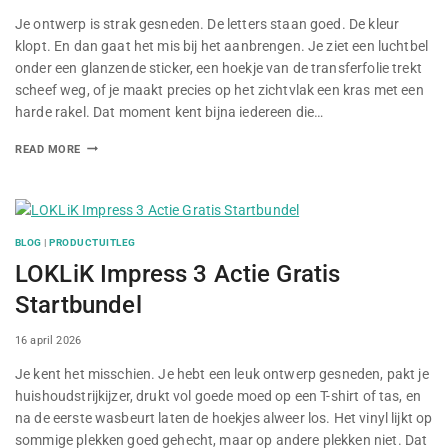
Je ontwerp is strak gesneden. De letters staan goed. De kleur
klopt. En dan gaat het mis bij het aanbrengen. Je ziet een luchtbel
onder een glanzende sticker, een hoekje van de transferfolie trekt
scheef weg, of je maakt precies op het zichtvlak een kras met een
harde rakel. Dat moment kent bijna iedereen die…
READ MORE
BLOG
|
PRODUCTUITLEG
LOKLiK Impress 3 Actie Gratis
Startbundel
By
16 april 2026
Je kent het misschien. Je hebt een leuk ontwerp gesneden, pakt je
huishoudstrijkijzer, drukt vol goede moed op een T-shirt of tas, en
na de eerste wasbeurt laten de hoekjes alweer los. Het vinyl lijkt op
sommige plekken goed gehecht, maar op andere plekken niet. Dat