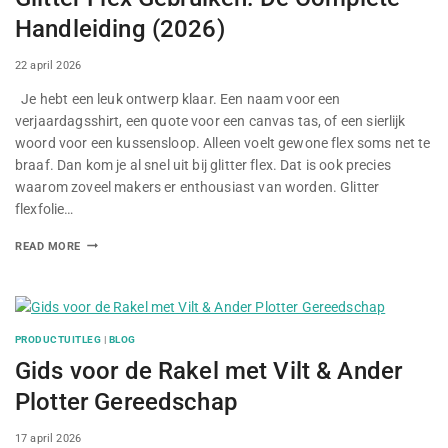
Handleiding (2026)
By
22 april 2026
Je hebt een leuk ontwerp klaar. Een naam voor een
verjaardagsshirt, een quote voor een canvas tas, of een sierlijk
woord voor een kussensloop. Alleen voelt gewone flex soms net te
braaf. Dan kom je al snel uit bij glitter flex. Dat is ook precies
waarom zoveel makers er enthousiast van worden. Glitter
flexfolie…
READ MORE
PRODUCTUITLEG
|
BLOG
Gids voor de Rakel met Vilt & Ander
Plotter Gereedschap
By
17 april 2026