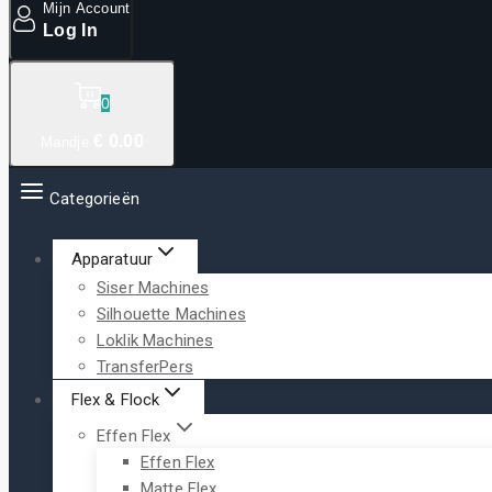
Mijn Account
Log In
0
€
0
.00
Mandje
Categorieën
Apparatuur
Siser Machines
Silhouette Machines
Loklik Machines
TransferPers
Flex & Flock
Effen Flex
Effen Flex
Matte Flex