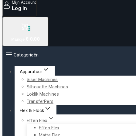
Mijn Account
Log In
0
€
0
.00
Mandje
Categorieën
Apparatuur
Siser Machines
Silhouette Machines
Loklik Machines
TransferPers
Flex & Flock
Effen Flex
Effen Flex
Matte Flex