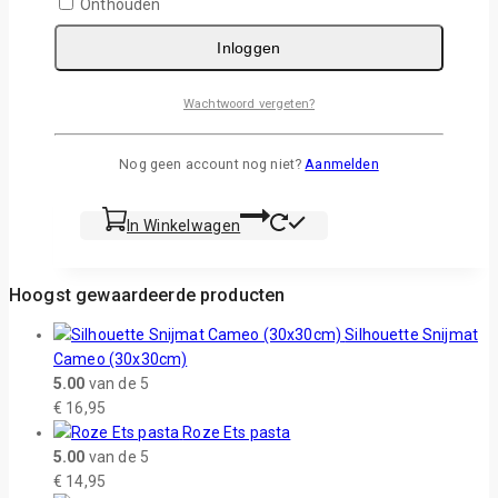
Onthouden
Siser Juliet Snijmat Low Tack 30x30cm
Inloggen
0
van de 5
€
19,95
Wachtwoord vergeten?
“Low Tack” snijmat voor Siser Juliet™ snijplotter,
Nog geen account nog niet?
Aanmelden
formaat 30 x 30 cm.
In Winkelwagen
Hoogst gewaardeerde producten
Silhouette Snijmat
Cameo (30x30cm)
5.00
van de 5
€
16,95
Roze Ets pasta
5.00
van de 5
€
14,95