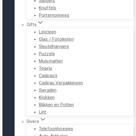
Slippers
Knuffels
Portemonnees
Gifts
Leisteen
Glas / Fotolijsten
Sleutelhangers
Puzzels
Muismatten
Tegels
Cadeau’s
Cadeau Verpakkingen
Sieraden
Klokken
Blikken en Potten
Lint
Divers
Telefoonhoesjes
Auto Artikelen