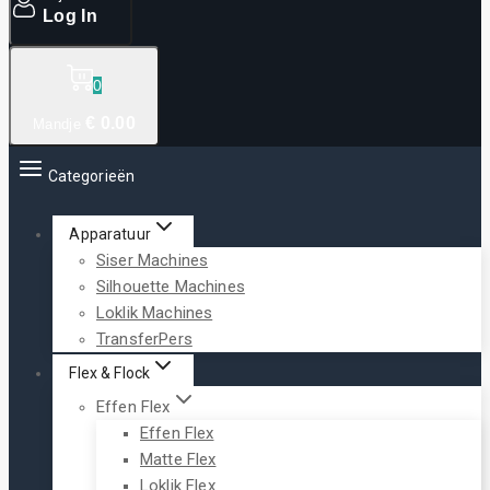
Log In
0
€
0
.00
Mandje
Categorieën
Apparatuur
Siser Machines
Silhouette Machines
Loklik Machines
TransferPers
Flex & Flock
Effen Flex
Effen Flex
Matte Flex
Loklik Flex