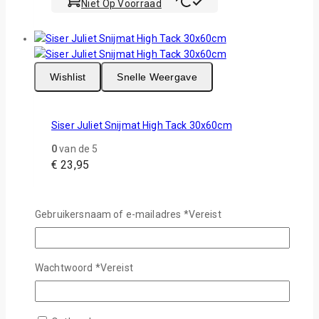
Niet Op Voorraad
Wishlist
Snelle Weergave
Siser Juliet Snijmat High Tack 30x60cm
0
van de 5
€
23,95
“High Tack” snijmat voor Siser Juliet™ snijplotter,
formaat 30 x 60 cm.
Gebruikersnaam of e-mailadres
*
Vereist
Niet Op Voorraad
Wachtwoord
*
Vereist
Wishlist
Snelle Weergave