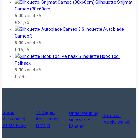
Silhouette Snijmat
Cameo (30x60cm)
5.00
van de 5
€
21,95
Silhouette Autoblade
Cameo 3
5.00
van de 5
€
15,95
Silhouette Hook Tool
Pelhaak
5.00
van de 5
€
7,95
Gratis
14 Dagen
Ondersteuning
Online en
Verzending
Annulerings
via diverse
fysieke winkel
Vanaf €75,-
termijn
kanalen