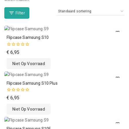
Filter
Flipcase Samsung S10
0
€
6,95
van
de
Niet Op Voorraad
5
Flipcase Samsung S10 Plus
0
€
6,95
van
de
Niet Op Voorraad
5
Flipcase Samsung S10E