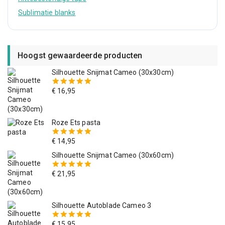
Sublimatie blanks
Hoogst gewaardeerde producten
Silhouette Snijmat Cameo (30x30cm)
€
16,95
5.00
van
de 5
Roze Ets pasta
€
14,95
5.00
van
de 5
Silhouette Snijmat Cameo (30x60cm)
€
21,95
5.00
van
de 5
Silhouette Autoblade Cameo 3
€
15,95