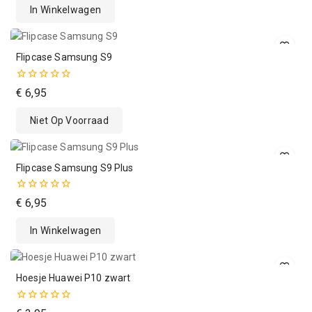
In Winkelwagen
5
Flipcase Samsung S9
0
€
6,95
van
de
Niet Op Voorraad
5
Flipcase Samsung S9 Plus
0
€
6,95
van
de
In Winkelwagen
5
Hoesje Huawei P10 zwart
0