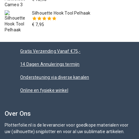
5.00
van
de 5
Silhouette Hook Tool Pelhaak
€
7,95
5.00
van
de 5
Gratis Verzending Vanaf €75,-
14 Dagen Annulerings termijn
Ondersteuning via diverse kanalen
Online en fysieke winkel
Over Ons
Plotterfolie.nl is de leverancier voor goedkope materialen voor
uw (silhouette) snijplotter en voor al uw sublimatie artikelen.