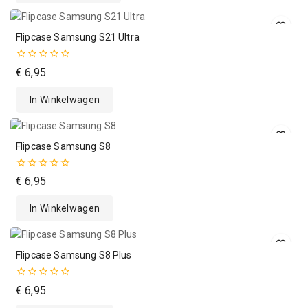
Flipcase Samsung S21 Ultra
0
€
6,95
van
de
In Winkelwagen
5
Flipcase Samsung S8
0
€
6,95
van
de
In Winkelwagen
5
Flipcase Samsung S8 Plus
0
€
6,95
van
de