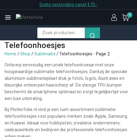
Skip
Gratis verzending vanaf €75,-
to
0
content
Zoek
naar:
Telefoonhoesjes
Home
/
Shop
/
Sublimatie
/
Telefoonhoesjes
- Page 2
Ontwerp eenvoudig een uniek telefoonhoesje met onze
hoogwaardige sublimatie telefoonhoesjes. Dankzij de speciale
aluminium sublimatieplaat druk je foto’s, logo’s, illustraties en
kleurrijke ontwerpen haarscherp af. De stevige TPU bumper
beschermt de smartphone optimaal en zorgt tegelijkertijd voor
een luxe uitstraling.
Bij Plotterfolie.nl vind je een ruim assortiment sublimatie
telefoonhoesjes voor populaire merken zoals Apple, Samsung
en Huawei. Ideaal voor hobbyisten, creatieve ondernemers,
cadeauwinkels en bedrijven die professionele telefoonhoesjes
willen maken.