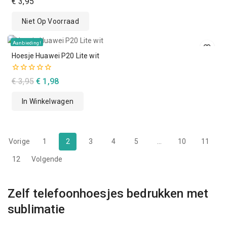
€
3,95
van
de
Niet Op Voorraad
5
Aanbieding!
Hoesje Huawei P20 Lite wit
0
Oorspronkelijke
Huidige
€
3,95
€
1,98
van
prijs
prijs
de
In Winkelwagen
5
was:
is:
€ 3,95.
€ 1,98.
Vorige
1
2
3
4
5
…
10
11
12
Volgende
Zelf telefoonhoesjes bedrukken met
sublimatie