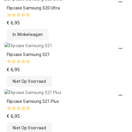
Flipcase Samsung S20 Ultra
0
€
6,95
van
de
In Winkelwagen
5
Flipcase Samsung S21
0
€
6,95
van
de
Niet Op Voorraad
5
Flipcase Samsung S21 Plus
0
€
6,95
van
de
Niet Op Voorraad
5