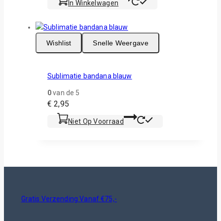
In Winkelwagen
productpagina
Wishlist
Snelle Weergave
Sublimatie bandana blauw
0
van de 5
€
2,95
Niet Op Voorraad
Gratis Verzending Vanaf €75,-