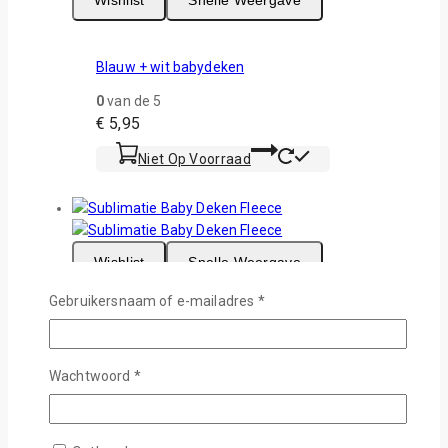
Blauw + wit babydeken
0
van de 5
€
5,95
Niet Op Voorraad
Wishlist
Snelle Weergave
Vereist
Gebruikersnaam of e-mailadres
*
Sublimatie Baby Dekentje 40.5 x 30.5 cm
0
van de 5
Vereist
Wachtwoord
*
€
3,95
Niet Op Voorraad