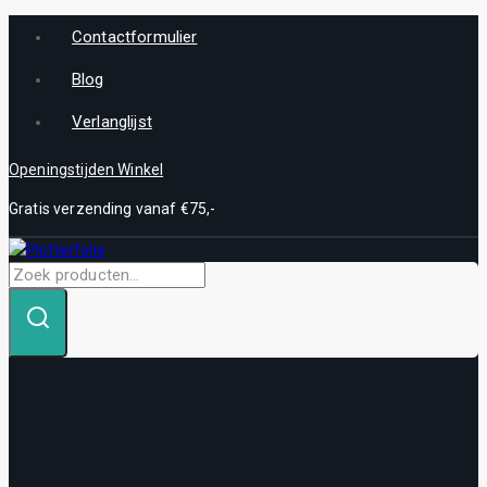
Skip
Contactformulier
to
content
Blog
Verlanglijst
Openingstijden Winkel
Gratis verzending vanaf €75,-
Zoek
naar: