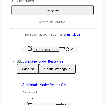
Onthouden
Inloggen
Wishlist
Snelle Weergave
Wachtwoord vergeten?
Sublimatie Romper Zwarte Mouw
Nog geen account nog niet?
Aanmelden
0
van de 5
€
5,95
Dit
Selecteer Opties
product
heeft
meerdere
variaties.
Wishlist
Snelle Weergave
Deze
optie
kan
Sublimatie Kinder Bestek Set
gekozen
0
van de 5
worden
€
6,95
op
de