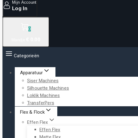
Mijn Account
Log In
0
€
0
.00
Mandje
Categorieën
Apparatuur
Siser Machines
Silhouette Machines
Loklik Machines
TransferPers
Flex & Flock
Effen Flex
Effen Flex
Matte Flex