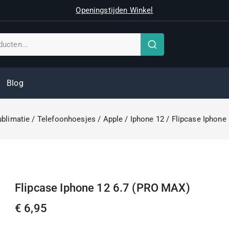
Openingstijden Winkel
Blog
ublimatie
/
Telefoonhoesjes
/
Apple
/
Iphone 12
/
Flipcase Iphone
Flipcase Iphone 12 6.7 (PRO MAX)
€
6,95
2 producten verkocht in het laatste 8 uur