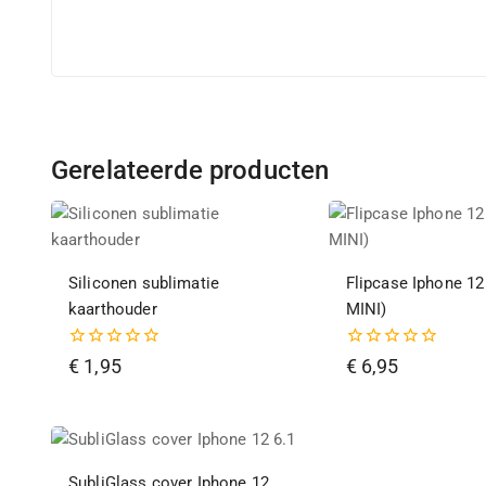
Gerelateerde producten
Siliconen sublimatie
Flipcase Iphone 12
kaarthouder
MINI)
0
0
€
1,95
€
6,95
van
van
de
de
5
5
SubliGlass cover Iphone 12