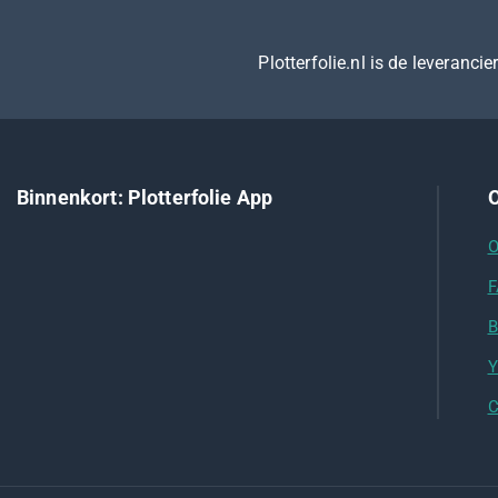
Plotterfolie.nl is de leveranci
Binnenkort: Plotterfolie App
O
O
F
B
Y
C