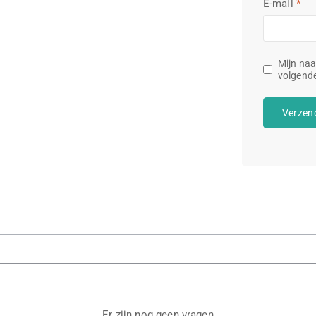
E-mail
*
Mijn naa
volgende
Er zijn nog geen vragen