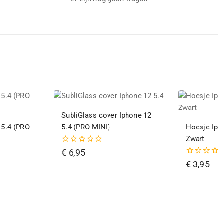
SubliGlass cover Iphone 12
 5.4 (PRO
5.4 (PRO MINI)
Hoesje Ip
Zwart
0
€
6,95
van
0
€
3,95
de
van
5
de
5