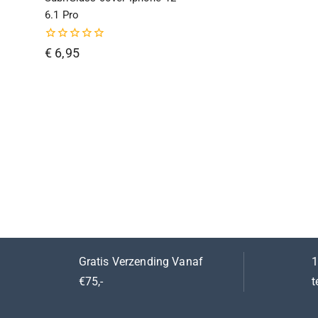
6.1 Pro
0
€
6,95
van
de
5
Gratis Verzending Vanaf
1
€75,-
t