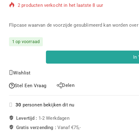
Populair product! Meer dan 2 mensen hebben dit in hun 
Flipcase waarvan de voorzijde gesublimeerd kan worden over 
1 op voorraad
In
Wishlist
Delen
Stel Een Vraag
30
personen bekijken dit nu
Levertijd :
1-2 Werkdagen
Gratis verzending :
Vanaf €75,-