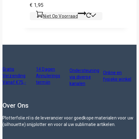
€
1,95
Niet Op Voorraad
Gratis
14 Dagen
Ondersteuning
Online en
Verzending
Annulerings
via diverse
fysieke winkel
Vanaf €75,-
termijn
kanalen
Over Ons
Plotterfolie.nl is de leverancier voor goedkope materialen voor uw
(silhouette) snijplotter en voor al uw sublimatie artikelen.