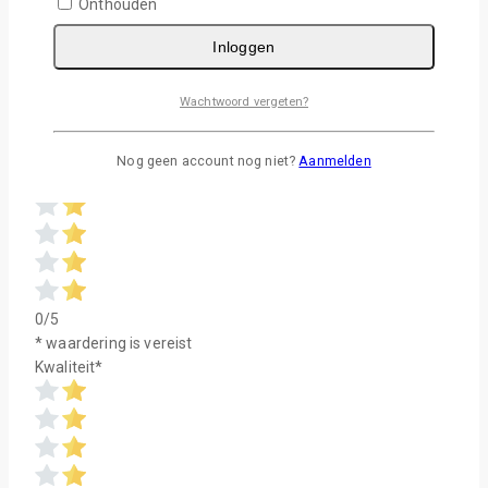
Onthouden
Er zijn nog geen beoordelingen
Inloggen
Wees de eerste om “Flipcase Iphone 5S/SE” te beoordelen
Je e-mailadres wordt niet gepubliceerd.
Vereiste velden
Wachtwoord vergeten?
zijn gemarkeerd met
*
Totale waardering
*
Nog geen account nog niet?
Aanmelden
0/5
* waardering is vereist
Kwaliteit
*