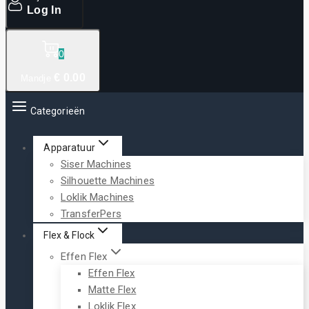
Log In
0
€
0
.00
Mandje
Categorieën
Apparatuur
Siser Machines
Silhouette Machines
Loklik Machines
TransferPers
Flex & Flock
Effen Flex
Effen Flex
Matte Flex
Loklik Flex