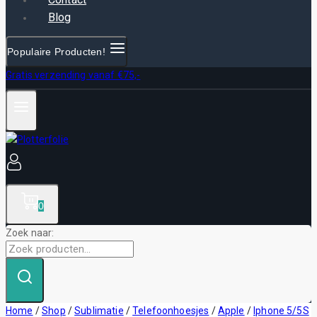
Blog
Populaire Producten!
Gratis verzending vanaf €75,-
0
Zoek naar:
Home
/
Shop
/
Sublimatie
/
Telefoonhoesjes
/
Apple
/
Iphone 5/5S