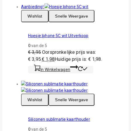
Aanbieding!
Wishlist
Snelle Weergave
Hoesje Iphone 5C wit Uitverkoop
0
van de 5
€
3,95
Oorspronkelijke prijs was:
€ 3,95.
€
1,98
Huidige prijs is: € 1,98.
In Winkelwagen
Wishlist
Snelle Weergave
Siliconen sublimatie kaarthouder
0
van de 5