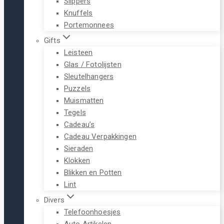
Slippers
Knuffels
Portemonnees
Gifts
Leisteen
Glas / Fotolijsten
Sleutelhangers
Puzzels
Muismatten
Tegels
Cadeau’s
Cadeau Verpakkingen
Sieraden
Klokken
Blikken en Potten
Lint
Divers
Telefoonhoesjes
Auto Artikelen