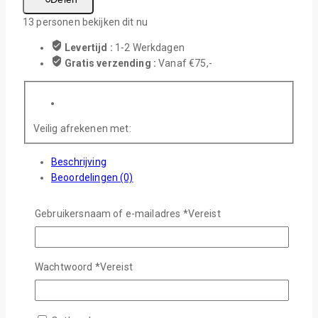
13
personen bekijken dit nu
Levertijd :
1-2 Werkdagen
Gratis verzending :
Vanaf €75,-
Veilig afrekenen met:
Beschrijving
Beoordelingen (0)
V & A
Gebruikersnaam of e-mailadres
*
Vereist
Flipcase waarvan de voorzijde gesublimeerd kan worden
over het volledige oppervlak.
Persen: 180 graden, 60-75 seconden
Wachtwoord
*
Vereist
Beoordelingen