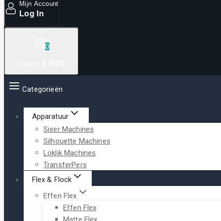
Mijn Account
Log In
0
€
0
.00
Mandje
Categorieën
Apparatuur
Siser Machines
Silhouette Machines
Loklik Machines
TransferPers
Flex & Flock
Effen Flex
Effen Flex
Matte Flex