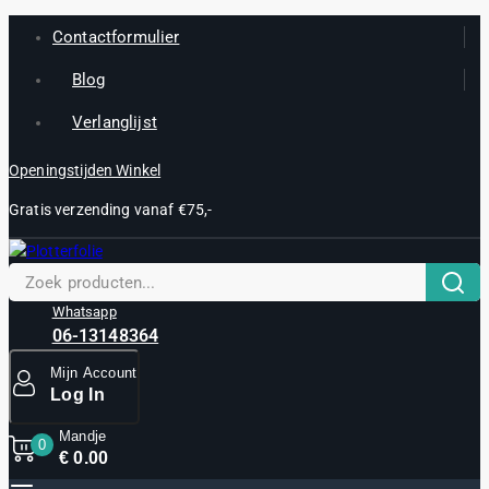
Skip
Contactformulier
to
content
Blog
Verlanglijst
Openingstijden Winkel
Gratis verzending vanaf €75,-
Zoek naar:
Whatsapp
06-13148364
Mijn Account
Log In
Mandje
0
€
0
.00