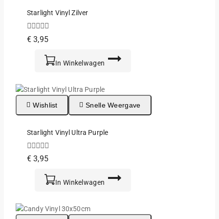
Starlight Vinyl Zilver
0
€
3,95
van
de
5
In Winkelwagen
Wishlist
Snelle Weergave
Starlight Vinyl Ultra Purple
0
€
3,95
van
de
5
In Winkelwagen