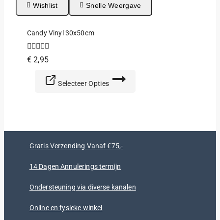
Wishlist
Snelle Weergave
Candy Vinyl 30x50cm
5.00
€
2,95
van de 5
Dit
Selecteer Opties
product
heeft
meerdere
variaties.
Deze
optie
Gratis Verzending Vanaf €75,-
kan
gekozen
14 Dagen Annulerings termijn
worden
op
Ondersteuning via diverse kanalen
de
productpagina
Online en fysieke winkel