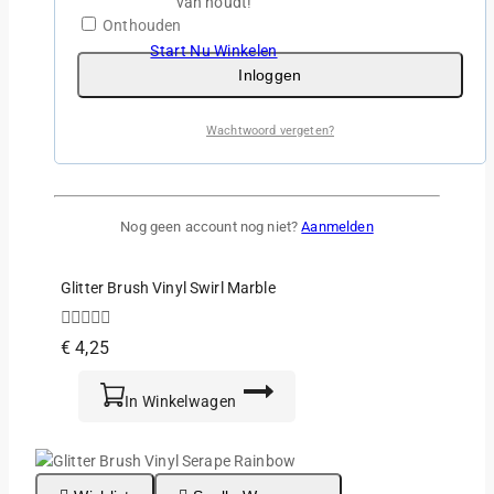
van houdt!
Starlight Vinyl 7 Kleuren
Onthouden
Start Nu Winkelen
5.00
Inloggen
€
2,95
van de 5
Dit
Selecteer Opties
Wachtwoord vergeten?
product
heeft
meerdere
variaties.
Wishlist
Snelle Weergave
Nog geen account nog niet?
Aanmelden
Deze
optie
kan
Glitter Brush Vinyl Swirl Marble
gekozen
worden
0
€
4,25
op
van
de
de
5
In Winkelwagen
productpagina