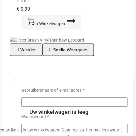
0
€
0,90
van
de
5
In Winkelwagen
Wishlist
Snelle Weergave
Glitter Brush Vinyl Rainbow Leopard
0
€
4,25
van
Vereist
Gebruikersnaam of e-mailadres
*
de
5
In Winkelwagen
Uw winkelwagen is leeg
Vereist
Wachtwoord
*
Wishlist
Snelle Weergave
en artikelen in uw winkelwagen. Gaan op, vul het met iets waar jij