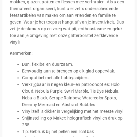
mokken, glazen, potten en flessen mee verfraaien. Als u een
themafeest organiseert, kunt u er zelfs onderscheidende
feestartikelen van maken om aan vrienden en familie te
geven. Waar je het toepast hangt af van je inventiviteit. Dus
zet je denkmuts op en voeg wat pit, enthousiasme en geluk
toe aan je omgeving met onze glitterborstel zelfklevende
vinyl!
Kenmerken:
Dun, flexibel en duurzaam.
Eenvoudig aan te brengen op elk glad oppervlak.
Compatibel met alle hobbysnijders.
Verkrijgbaar in negen kleur- en patroonopties: Holo
Cloud, Nebula Purple, Swirl Marble, Tie Dye Nebula,
Nebula Black, Serape Rainbow, Watercolor Spots,
Dreamy Mermaid en Abstract Bubbles
Vinyl zelf is dikker in vergelijking met het meeste vinyl
Snijinstelling op Maker: holografisch vinyl en druk op
255
Tip: Gebruik bij het pellen een lichtbak