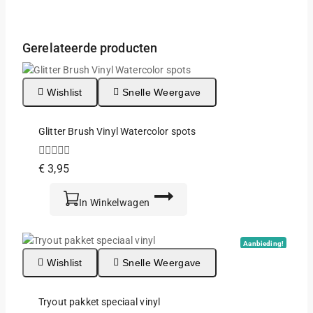
Gerelateerde producten
Wishlist
Snelle Weergave
Glitter Brush Vinyl Watercolor spots
0
€
3,95
van
de
5
In Winkelwagen
Aanbieding!
Wishlist
Snelle Weergave
Tryout pakket speciaal vinyl