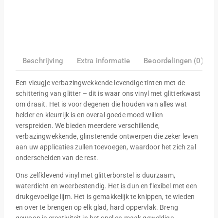
Beschrijving
Extra informatie
Beoordelingen (0)
Een vleugje verbazingwekkende levendige tinten met de
schittering van glitter – dit is waar ons vinyl met glitterkwast
om draait. Het is voor degenen die houden van alles wat
helder en kleurrijk is en overal goede moed willen
verspreiden. We bieden meerdere verschillende,
verbazingwekkende, glinsterende ontwerpen die zeker leven
aan uw applicaties zullen toevoegen, waardoor het zich zal
onderscheiden van de rest.
Ons zelfklevend vinyl met glitterborstel is duurzaam,
waterdicht en weerbestendig. Het is dun en flexibel met een
drukgevoelige lijm. Het is gemakkelijk te knippen, te wieden
en over te brengen op elk glad, hard oppervlak. Breng
gewoon je creativiteit in het spel en maak geweldige