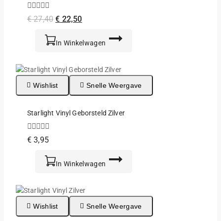
0
Oorspronkelijke
Huidige
€
27,40
€
22,50
van
prijs
prijs
de
5
was:
is:
In Winkelwagen
€ 27,40.
€ 22,50.
Wishlist
Snelle Weergave
Starlight Vinyl Geborsteld Zilver
0
€
3,95
van
de
5
In Winkelwagen
Wishlist
Snelle Weergave