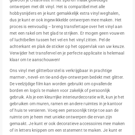
ontwerpen met dit vinyl. Het is compatibel met alle
hobbysnijders en je kunt gemakkelijk extra vinyl weghalen,
dus je kunt er ook ingewikkelde ontwerpen mee maken. Het
proces is eenvoudig – breng transfertape over het vinyl aan
met een rakel om het glad te strijken. Er mogen geen vouwen
of luchtbellen tussen het vel en het vinyl zitten. Pel de
achterkant en plak de sticker op het oppervlak van uw keuze.
Verwijder het transfervel en je perfecte applicaite is helemaal
klaar om te aanschouwen!
Ons vinyl met glitterborstel is verkrijgbaar in prachtige
marmer-, nevel- en tie-and-dye-ontwerpen bedekt met glitter.
De veelzijdige film kan worden gebruikt om opvallende
borden en logo’s te maken voor zakelijk of persoonlijk
gebruik. Als je een kleurrijke interieurdecoratie wilt, kun je het
gebruiken om muren, ramen en andere ruimtes in je kantoor
of huis te versieren. Voeg een persoonlijk tintje toe aan de
ruimte om je heen met unieke ontwerpen die ervan zijn
gemaakt. Je kunt er ook decoratieve accessoires mee maken
of in letters knippen om een statement te maken. Je kunt er