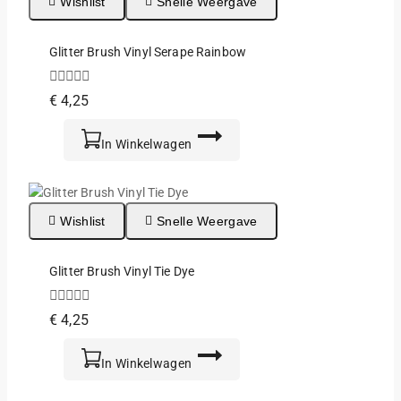
Wishlist
Snelle Weergave
Glitter Brush Vinyl Serape Rainbow
0
€
4,25
van
de
5
In Winkelwagen
Wishlist
Snelle Weergave
Glitter Brush Vinyl Tie Dye
0
€
4,25
van
de
5
In Winkelwagen