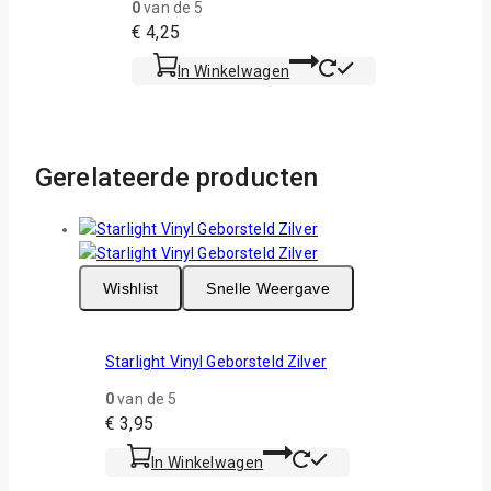
0
van de 5
€
4,25
In Winkelwagen
Gerelateerde producten
Wishlist
Snelle Weergave
Starlight Vinyl Geborsteld Zilver
0
van de 5
€
3,95
In Winkelwagen