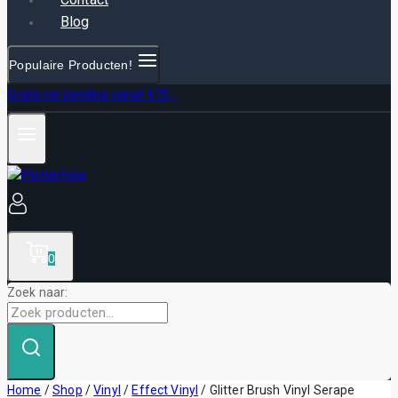
Blog
Populaire Producten!
Gratis verzending vanaf €75,-
0
Zoek naar:
Home
/
Shop
/
Vinyl
/
Effect Vinyl
/
Glitter Brush Vinyl Serape