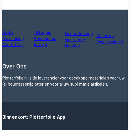
Gratis
14 Dagen
Ondersteuning
Online en
Verzending
Annulerings
via diverse
fysieke winkel
Vanaf €75,-
termijn
kanalen
Over Ons
Plotterfolie.nl is de leverancier voor goedkope materialen voor uw
(silhouette) snijplotter en voor al uw sublimatie artikelen.
Binnenkort: Plotterfolie App