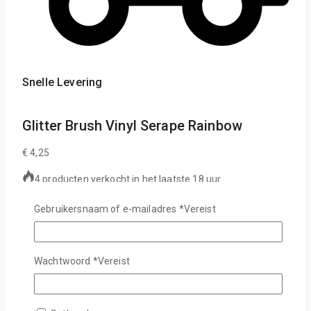
Snelle Levering
Glitter Brush Vinyl Serape Rainbow
€
4,25
4 producten verkocht in het laatste 18 uur
Populair product! Meer dan 5 mensen hebben dit in hun
Gebruikersnaam of e-mailadres
*
Vereist
winkelwagen
Een vleugje verbazingwekkende levendige tinten met de
schittering van glitter – dit is waar ons vinyl met
Wachtwoord
*
Vereist
glitterkwast om draait. Het is voor degenen die houden van
alles wat helder en kleurrijk is en overal goede moed willen
verspreiden. We bieden meerdere verschillende,