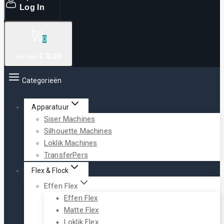
Log In
0
€
0
.00
Mandje
Categorieën
Apparatuur
Siser Machines
Silhouette Machines
Loklik Machines
TransferPers
Flex & Flock
Effen Flex
Effen Flex
Matte Flex
Loklik Flex