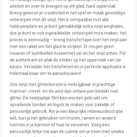
wieden en over te brengen op elk glad, hard oppervlak.
Breng gewoon je creativiteit in het spel en maak geweldige
ontwerpen met dit vinyl. Het is compatibel met alle
hobbysnijders en je kunt gemakkelijk extra vinyl weghalen,
dus je kunt er ook ingewikkelde ontwerpen mee maken. Het
proces is eenvoudig – breng transfertape over het vinyl aan
met een rakel om het glad te strijken. Er mogen geen
vouwen of luchtbellen tussen het vel en het vinyl zitten. Pel
de achterkant en plak de sticker op het oppervlak van uw
keuze. Verwijder het transfervel en je perfecte applicaite is
helemaal klaar om te aanschouwen!
Ons vinyl met glitterborstel is verkrijgbaar in prachtige
marmer-, nevel- en tie-and-dye-ontwerpen bedekt met
glitter. De veelzijdige film kan worden gebruikt om
opvallende borden en logo’s te maken voor zakelijk of
persoonlijk gebruik. Als je een kleurrijke interieurdecoratie
wilt, kun je het gebruiken om muren, ramen en andere
ruimtes in je kantoor of huis te versieren. Voeg een
persoonlijk tintje toe aan de ruimte om je heen met unieke