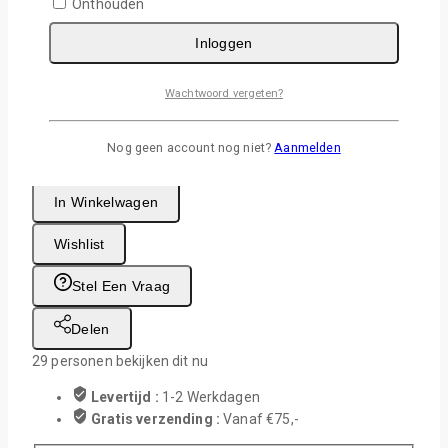
verbazingwekkende, glinsterende ontwerpen die zeker
Onthouden
leven aan uw applicaties zullen toevoegen, waardoor het
Inloggen
zich zal onderscheiden van de rest.
Afmeting: 30x50cm (meerdere vellen kunnen aan 1 lengte
Wachtwoord vergeten?
geleverd worden op 30cm breedte)
27 op voorraad
Nog geen account nog niet?
Aanmelden
Glitter Brush Vinyl Serape Rainbow aantal
In Winkelwagen
Wishlist
Stel Een Vraag
Delen
29
personen bekijken dit nu
Levertijd :
1-2 Werkdagen
Gratis verzending :
Vanaf €75,-