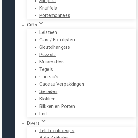
Slippers
Knuffels
Portemonnees
Gifts
Leisteen
Glas / Fotolijsten
Sleutelhangers
Puzzels
Muismatten
Tegels
Cadeau’s
Cadeau Verpakkingen
Sieraden
Klokken
Blikken en Potten
Lint
Divers
Telefoonhoesjes
Auto Artikelen