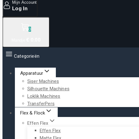
Mijn Account
Log In
0
€
0
.00
Mandje
Categorieën
Apparatuur
Siser Machines
Silhouette Machines
Loklik Machines
TransferPers
Flex & Flock
Effen Flex
Effen Flex
Matte Flex