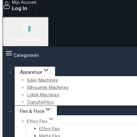
Mijn Account
Log In
0
€
0
.00
Mandje
Categorieën
Apparatuur
Siser Machines
Silhouette Machines
Loklik Machines
TransferPers
Flex & Flock
Effen Flex
Effen Flex
Matte Flex