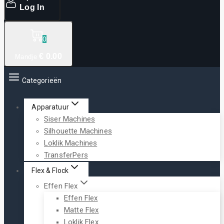
Log In
0
€
0
.00
Mandje
Categorieën
Apparatuur
Siser Machines
Silhouette Machines
Loklik Machines
TransferPers
Flex & Flock
Effen Flex
Effen Flex
Matte Flex
Loklik Flex