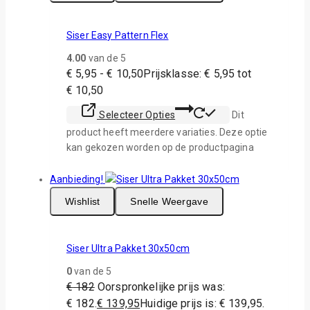
Siser Easy Pattern Flex
4.00
van de 5
€
5,95
-
€
10,50
Prijsklasse: € 5,95 tot
€ 10,50
Selecteer Opties
Dit
product heeft meerdere variaties. Deze optie
kan gekozen worden op de productpagina
Aanbieding!
Wishlist
Snelle Weergave
Siser Ultra Pakket 30x50cm
0
van de 5
€
182
Oorspronkelijke prijs was:
€ 182.
€
139,95
Huidige prijs is: € 139,95.