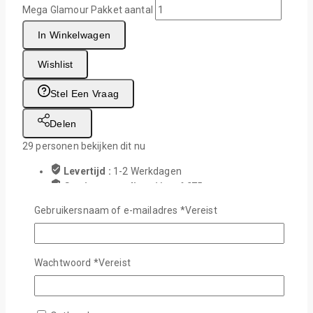
Mega Glamour Pakket aantal
In Winkelwagen
Wishlist
Stel Een Vraag
Delen
29
personen bekijken dit nu
Levertijd :
1-2 Werkdagen
Gratis verzending :
Vanaf €75,-
Gebruikersnaam of e-mailadres
*
Vereist
Veilig afrekenen met:
Wachtwoord
*
Vereist
Beschrijving
Beoordelingen (0)