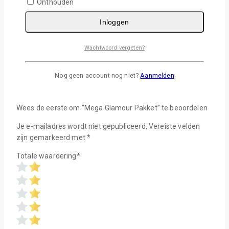
V & A
Onthouden
Pakket met alle kleuren Glamour Flex. Prachtige glitterflex
Inloggen
met mooie unieke patronen!
15 kleuren, van iedere kleur een vel van 20x25cm.
Wachtwoord vergeten?
Beoordelingen
Nog geen account nog niet?
Aanmelden
Er zijn nog geen beoordelingen
Wees de eerste om “Mega Glamour Pakket” te beoordelen
Je e-mailadres wordt niet gepubliceerd.
Vereiste velden
zijn gemarkeerd met
*
Totale waardering
*