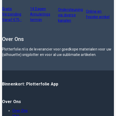
Gratis
14 Dagen
Ondersteuning
Online en
Verzending
Annulerings
via diverse
fysieke winkel
Vanaf €75,-
termijn
kanalen
Over Ons
Plotterfolie.nl is de leverancier voor goedkope materialen voor uw
(silhouette) snijplotter en voor al uw sublimatie artikelen.
Binnenkort: Plotterfolie App
Over Ons
Over Ons