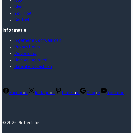
FAQ
Blog
YouTube
Contact
Informatie
Algemene Voorwaarden
Privacy Policy
Verzending
Herroepingsrecht
Garantie & Klachten
Facebook
Instagram
Pinterest
Google
YouTube
© 2026 Plotterfolie