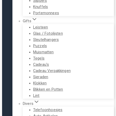
Slippers
Knuffels
Portemonnees
Gifts
Leisteen
Glas / Fotolijsten
Sleutelhangers
Puzzels
Muismatten
Tegels
Cadeau’s
Cadeau Verpakkingen
Sieraden
Klokken
Blikken en Potten
Lint
Divers
Telefoonhoesjes
Auto Artikelen