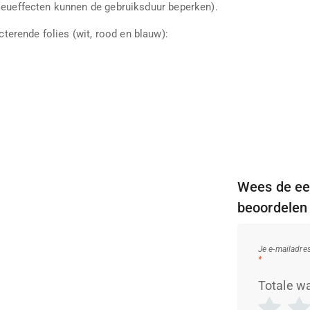
lieueffecten kunnen de gebruiksduur beperken).
cterende folies (wit, rood en blauw):
Wees de eer
beoordelen
Je e-mailadre
*
Totale w