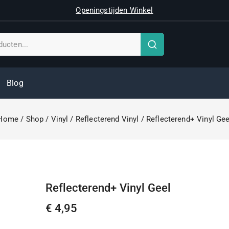
Openingstijden Winkel
Blog
Home
/
Shop
/
Vinyl
/
Reflecterend Vinyl
/
Reflecterend+ Vinyl Gee
Reflecterend+ Vinyl Geel
€
4,95
20 producten verkocht in het laatste 13 uur