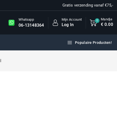
Gratis verzending vanaf €75,-
Mandje
Mijn Account
Whatsapp
0
€
0
.00
Log In
06-13148364
Populaire Producten!
l