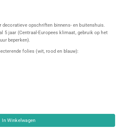
t in hun winkelwagen
or decoratieve opschriften binnens- en buitenshuis.
l 5 jaar (Centraal-Europees klimaat, gebruik op het
uur beperken).
lecterende folies (wit, rood en blauw):
C
In Winkelwagen