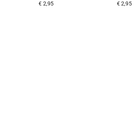
5.00
5.00
€
2,95
€
2,95
van de 5
van de 