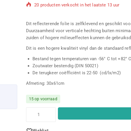
Populair product! Meer dan 11 mensen hebben di
Dit reflecterende folie is zelfklevend en geschikt vo
Duurzaamheid voor verticale hechting buiten minimaa
zuiden of hogere milieueffecten kunnen de gebruiksd
Dit is een hogere kwaliteit vinyl dan de standaard ref
Bestand tegen temperaturen van -56° C tot +82° 
Zoutwater bestendig (DIN 50021)
De terugkeer coëfficiënt is 22-50 (cd/lx/m2)
Afmeting: 30x61cm
15 op voorraad
Wishlist