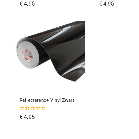
0
0
€
4,95
€
4,95
van
van
de
de
5
5
Reflecterend+ Vinyl Zwart
0
€
4,95
van
de
5