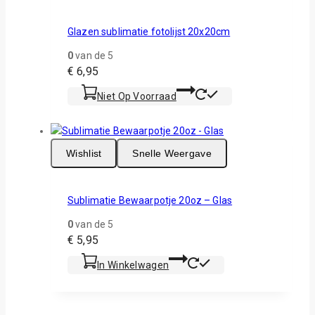
Glazen sublimatie fotolijst 20x20cm
0
van de 5
€
6,95
Niet Op Voorraad
Wishlist
Snelle Weergave
Sublimatie Bewaarpotje 20oz – Glas
0
van de 5
€
5,95
In Winkelwagen