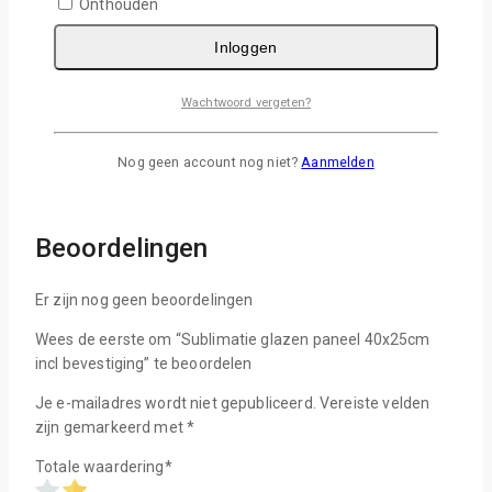
Onthouden
Dit product is een geweldig welkomst- / ontvangstbord voor
Inloggen
uw eigendom. Schroeven aan de muur met 4 tapeinden
meegeleverd met het frame
Wachtwoord vergeten?
Hoogwaardige coating
4x RVS bevestiging
Nog geen account nog niet?
Aanmelden
Afmeting: 40x25cm
Persen: 190°C 180 seconden
Beoordelingen
Er zijn nog geen beoordelingen
Wees de eerste om “Sublimatie glazen paneel 40x25cm
incl bevestiging” te beoordelen
Je e-mailadres wordt niet gepubliceerd.
Vereiste velden
zijn gemarkeerd met
*
Totale waardering
*