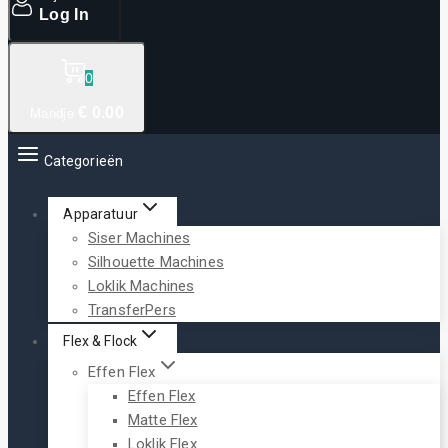
Log In
0
€
0
.00
Mandje
Categorieën
Apparatuur
Siser Machines
Silhouette Machines
Loklik Machines
TransferPers
Flex & Flock
Effen Flex
Effen Flex
Matte Flex
Loklik Flex