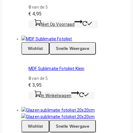
0
van de 5
€
4,95
Niet Op Voorraad
Wishlist
Snelle Weergave
MDF Sublimatie Fotolijst Klein
0
van de 5
€
3,95
In Winkelwagen
Wishlist
Snelle Weergave