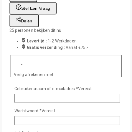
Stel Een Vraag
Delen
25
personen bekijken dit nu
Levertijd :
1-2 Werkdagen
Gratis verzending :
Vanaf €75,-
Veilig afrekenen met:
Beschrijving
Gebruikersnaam of e-mailadres
*
Vereist
Beoordelingen (0)
V & A
Wachtwoord
*
Vereist
Sublimatieframe van gehard glas voor het afdrukken van
rand tot rand. Een verbluffend kwaliteitsproduct met
schitterende afdrukresultaten. Een echte winnaar voor uw
klanten!