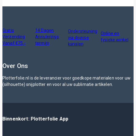
Gratis
14 Dagen
Ondersteuning
Online en
Verzending
Annulerings
via diverse
fysieke winkel
Vanaf €75,-
termijn
kanalen
Over Ons
Plotterfolie.nl is de leverancier voor goedkope materialen voor uw
(silhouette) snijplotter en voor al uw sublimatie artikelen.
Binnenkort: Plotterfolie App