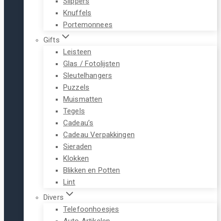
Slippers
Knuffels
Portemonnees
Gifts
Leisteen
Glas / Fotolijsten
Sleutelhangers
Puzzels
Muismatten
Tegels
Cadeau’s
Cadeau Verpakkingen
Sieraden
Klokken
Blikken en Potten
Lint
Divers
Telefoonhoesjes
Auto Artikelen