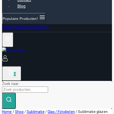
Blog
Populaire Producten!
Gratis verzending vanaf €75,-
0
Zoek naar:
Home
/
Shop
/
Sublimatie
/
Glas / Fotolijsten
/
Sublimatie glazen