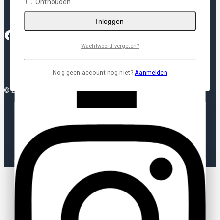
Onthouden
Inloggen
Wachtwoord vergeten?
Nog geen account nog niet?
Aanmelden
© 2026 Plotterfolie
Blijf op de hoogte van al het
nieuws!
Abonneer u op onze nieuwsbrief en ontvang updates over
de nieuwste producten, acties en aanbiedingen.
Stel een vraag
Blijf op de hoogte via onze nieuwsbrief
Uw naam