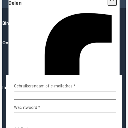
Delen
Binnenkort: Plotterfolie App
Over Ons
Over Ons
FAQ
Blog
YouTube
Contact
Gebruikersnaam of e-mailadres
*
Informatie
Algemene Voorwaarden
Privacy Policy
Wachtwoord
*
Verzending
Herroepingsrecht
Garantie & Klachten