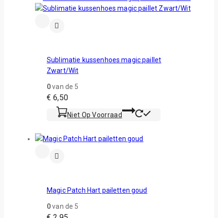
Sublimatie kussenhoes magic paillet
Zwart/Wit
0
van de 5
€
6,50
Niet Op Voorraad
Magic Patch Hart pailetten goud
0
van de 5
€
2,95