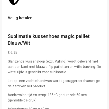
Veilig betalen
Sche
Sublimatie kussenhoes magic paillet
Blauw/Wit
€
6,95
Glanzende kussensloop (excl. Vulling) wordt geleverd met
aan een kant met blauwe flip pailletten en witte backing. De
witte zijde is geschikt voor sublimatie.
Let op: een zachte handwas wordt gesuggereerd vanwege
de aard van het product.
Aanbevolen tijd en temp: 185oC gedurende 60 sec
(gemiddelde druk)
Afmetingen: 40cm x 40cm