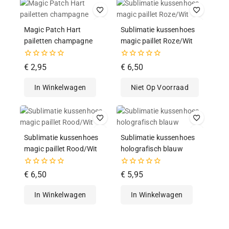
Magic Patch Hart
Sublimatie kussenhoes
pailetten champagne
magic paillet Roze/Wit
0
0
€
2,95
€
6,50
van
van
de
de
In Winkelwagen
Niet Op Voorraad
5
5
Sublimatie kussenhoes
Sublimatie kussenhoes
magic paillet Rood/Wit
holografisch blauw
0
0
€
6,50
€
5,95
van
van
de
de
In Winkelwagen
In Winkelwagen
5
5