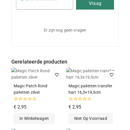
Vraag
Er zijn nog geen vragen
Gerelateerde producten
Magic Patch Rond
Magic pailetten transfer
pailetten zilver
hart 16,5×19,5cm
0
0
€
2,95
€
2,95
van
van
de
de
In Winkelwagen
Niet Op Voorraad
5
5