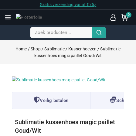
Gratis verzending vanaf €75,-
0
Home
/
Shop
/
Sublimatie
/
Kussenhoezen
/
Sublimatie
kussenhoes magic paillet Goud/Wit
Veilig betalen
Scherpe P
Sublimatie kussenhoes magic paillet
Goud/Wit