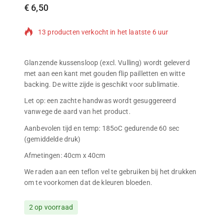
€
6,50
13 producten verkocht in het laatste 6 uur
Populair product! Meer dan 11 mensen hebben dit
in hun winkelwagen
Glanzende kussensloop (excl. Vulling) wordt geleverd
met aan een kant met gouden flip pailletten en witte
backing. De witte zijde is geschikt voor sublimatie.
Let op: een zachte handwas wordt gesuggereerd
vanwege de aard van het product.
Aanbevolen tijd en temp: 185oC gedurende 60 sec
(gemiddelde druk)
Afmetingen: 40cm x 40cm
We raden aan een teflon vel te gebruiken bij het drukken
om te voorkomen dat de kleuren bloeden.
2 op voorraad