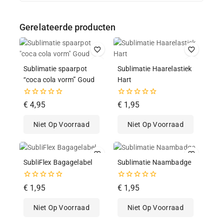
Gerelateerde producten
Sublimatie spaarpot
Sublimatie Haarelastiek
“coca cola vorm” Goud
Hart
0
0
€
4,95
€
1,95
van
van
de
de
Niet Op Voorraad
Niet Op Voorraad
5
5
SubliFlex Bagagelabel
Sublimatie Naambadge
0
0
€
1,95
€
1,95
van
van
de
de
Niet Op Voorraad
Niet Op Voorraad
5
5