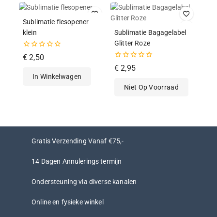
Sublimatie flesopener
klein
Sublimatie Bagagelabel
Glitter Roze
0
€
2,50
van
0
€
2,95
de
van
In Winkelwagen
5
de
Niet Op Voorraad
5
Gratis Verzending Vanaf €75,-
14 Dagen Annulerings termijn
Ondersteuning via diverse kanalen
Online en fysieke winkel