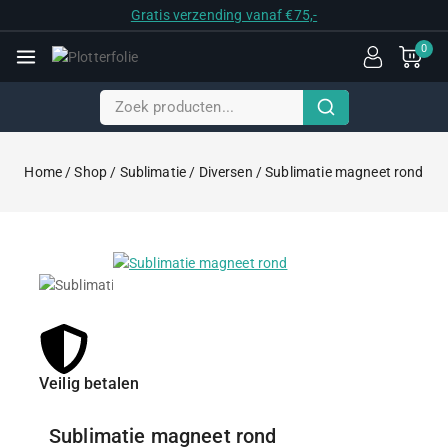
Gratis verzending vanaf €75,-
0
Home
/
Shop
/
Sublimatie
/
Diversen
/
Sublimatie magneet rond
Veilig betalen
Scher
Sublimatie magneet rond