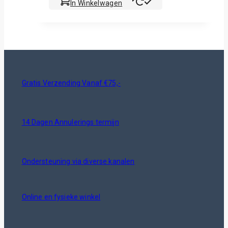
In Winkelwagen
Gratis Verzending Vanaf €75,-
14 Dagen Annulerings termijn
Ondersteuning via diverse kanalen
Online en fysieke winkel