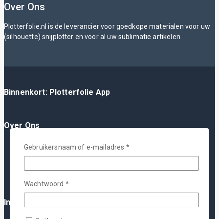
Over Ons
Plotterfolie.nl is de leverancier voor goedkope materialen voor uw
(silhouette) snijplotter en voor al uw sublimatie artikelen.
Binnenkort: Plotterfolie App
Over Ons
Over Ons
Gebruikersnaam of e-mailadres
*
FAQ
Blog
YouTube
Wachtwoord
*
Contact
Informatie
Algemene Voorwaarden