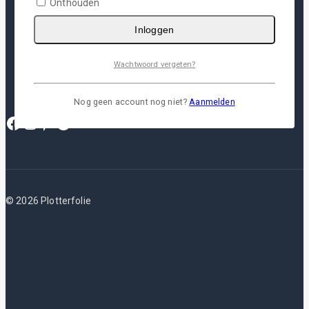
Onthouden
Privacy Policy
Inloggen
Verzending
Herroepingsrecht
Garantie & Klachten
Wachtwoord vergeten?
Nog geen account nog niet?
Aanmelden
© 2026 Plotterfolie