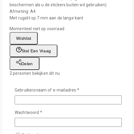
beschermen als u de stickers buiten wil gebruiken)
Afmeting: A4
Met rugslit op 7 mm aan de lange kant
Momenteel niet op voorraad
Wishlist
Stel Een Vraag
Delen
2
personen bekijken dit nu
Levertijd :
1-2 Werkdagen
Vereist
Gebruikersnaam of e-mailadres
*
Gratis verzending :
Vanaf €75,-
Vereist
Wachtwoord
*
Veilig afrekenen met:
Beschrijving