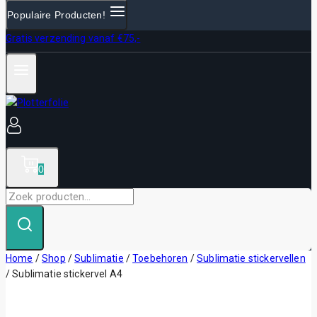
Populaire Producten!
Gratis verzending vanaf €75,-
0
Zoek
naar:
Home
/
Shop
/
Sublimatie
/
Toebehoren
/
Sublimatie stickervellen
/
Sublimatie stickervel A4