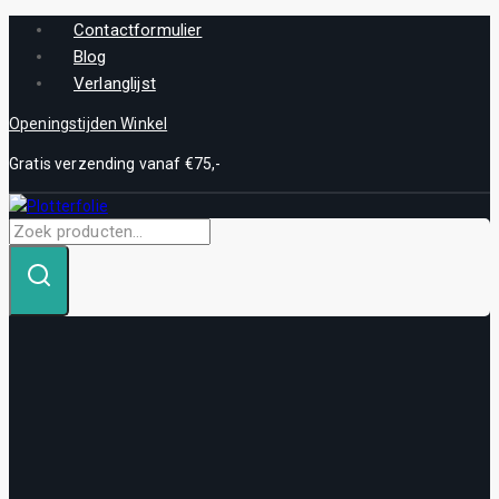
Skip
Contactformulier
to
Blog
content
Verlanglijst
Openingstijden Winkel
Gratis verzending vanaf €75,-
Zoek
naar: