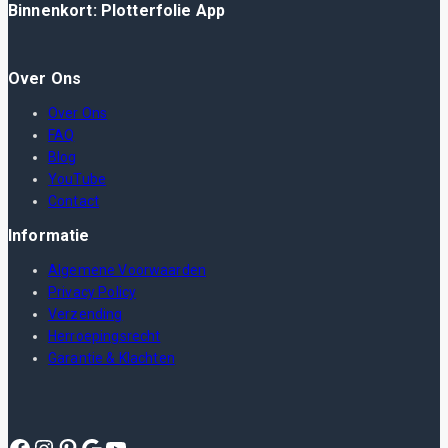
Binnenkort: Plotterfolie App
Over Ons
Over Ons
FAQ
Blog
YouTube
Contact
Informatie
Algemene Voorwaarden
Privacy Policy
Verzending
Herroepingsrecht
Garantie & Klachten
Facebook
Instagram
Pinterest
Google
YouTube