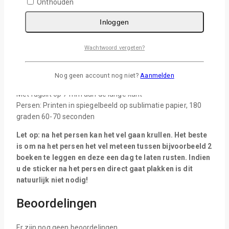
Onthouden
Beoordelingen (0)
V & A
Inloggen
Materiaal: Polyester
Wachtwoord vergeten?
Zeer mooie glans uitstaling
Watervast, buitenkwaliteit (let op: gebruik een UV
beschermen als u de stickers buiten wil gebruiken)
Nog geen account nog niet?
Aanmelden
Afmeting: A4
Met rugslit op 7 mm aan de lange kant
Persen: Printen in spiegelbeeld op sublimatie papier, 180
graden 60-70 seconden
Let op: na het persen kan het vel gaan krullen. Het beste
is om na het persen het vel meteen tussen bijvoorbeeld 2
boeken te leggen en deze een dag te laten rusten. Indien
u de sticker na het persen direct gaat plakken is dit
natuurlijk niet nodig!
Beoordelingen
Er zijn nog geen beoordelingen