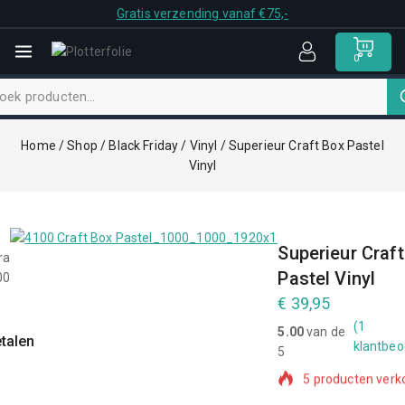
Gratis verzending vanaf €75,-
0
Home
/
Shop
/
Black Friday
/
Vinyl
/
Superieur Craft Box Pastel
Vinyl
Superieur Craf
Pastel Vinyl
€
39,95
(
1
5.00
van de
etalen
Scherpe Prijzen
klantbeo
5 producten verko
5
Populair product
hebben dit in hu