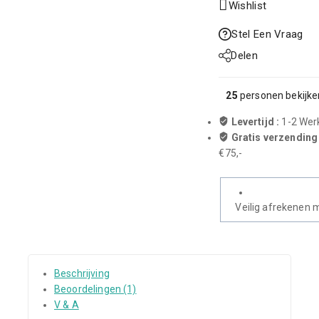
Wishlist
Stel Een Vraag
Delen
25
personen bekijken
Levertijd :
1-2 We
Gratis verzending
€75,-
Veilig afrekenen 
Beschrijving
Beoordelingen (1)
V & A