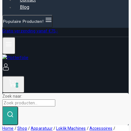
Blog
Populaire Producten!
Gratis verzending vanaf €75,-
0
Zoek naar:
Home
/
Shop
/
Apparatuur
/
Loklik Machines
/
Accessoires
/