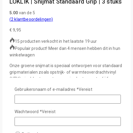
LOKLIK | Snijmat Standaard Grip | 3 stuks
5.00
van de 5
(
2
klantbeoordelingen)
€
9,95
15 producten verkocht in het laatste 19 uur
Populair product! Meer dan 4 mensen hebben dit in hun
winkelwagen
Onze groene snijmat is speciaal ontworpen voor standaard
gripmaterialen zoals opstrijk- of warmteoverdrachtvinyl
(HTV), vinyl, karton, patroonpapier, karton met reliëf, enz.
De snijmat heeft de perfecte hoeveelheid plakkerigheid. De
Gebruikersnaam of e-mailadres
*
Vereist
lijm is sterk genoeg om materialen op hun plaats te houden,
maar ze laten gemakkelijk los zonder scheuren. Het
behoudt zijn plakkerigheid, zelfs na veelvuldig gebruik. Met
de meegeleverde schraper kunt u overtollig materiaal snel
Wachtwoord
*
Vereist
en eenvoudig van de mat schrapen.
18 op voorraad