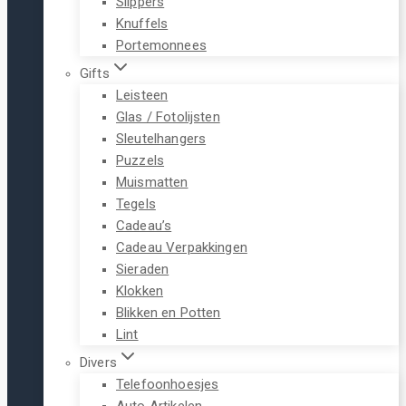
Slippers
Knuffels
Portemonnees
Gifts
Leisteen
Glas / Fotolijsten
Sleutelhangers
Puzzels
Muismatten
Tegels
Cadeau’s
Cadeau Verpakkingen
Sieraden
Klokken
Blikken en Potten
Lint
Divers
Telefoonhoesjes
Auto Artikelen