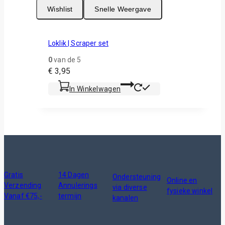
Wishlist
Snelle Weergave
Loklik | Scraper set
0
van de 5
€
3,95
In Winkelwagen
Gratis
14 Dagen
Ondersteuning
Online en
Verzending
Annulerings
via diverse
fysieke winkel
Vanaf €75,-
termijn
kanalen