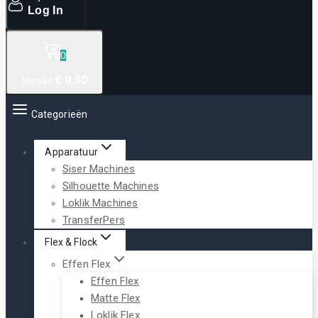
Log In
0
€
0
.00
Mandje
Categorieën
Apparatuur
Siser Machines
Silhouette Machines
Loklik Machines
TransferPers
Flex & Flock
Effen Flex
Effen Flex
Matte Flex
Loklik Flex