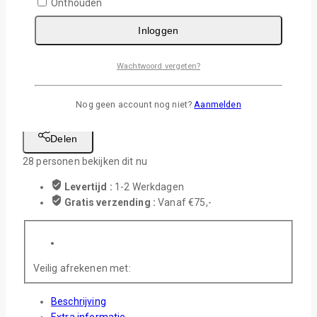
Onthouden
LOKLIK | Snijmat Standaard Grip | 3 stuks aantal
Inloggen
In Winkelwagen
Wachtwoord vergeten?
Wishlist
Nog geen account nog niet?
Aanmelden
Stel Een Vraag
Delen
28
personen bekijken dit nu
Levertijd :
1-2 Werkdagen
Gratis verzending :
Vanaf €75,-
Veilig afrekenen met:
Beschrijving
Extra informatie