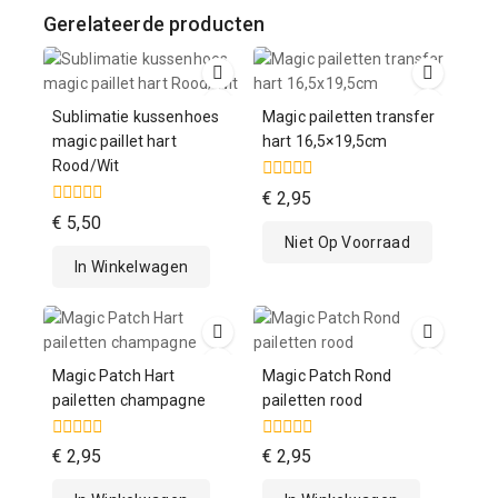
Gerelateerde producten
Sublimatie kussenhoes
Magic pailetten transfer
magic paillet hart
hart 16,5×19,5cm
Rood/Wit
0
€
2,95
van
0
€
5,50
de
van
Niet Op Voorraad
5
de
In Winkelwagen
5
Magic Patch Hart
Magic Patch Rond
pailetten champagne
pailetten rood
0
0
€
2,95
€
2,95
van
van
de
de