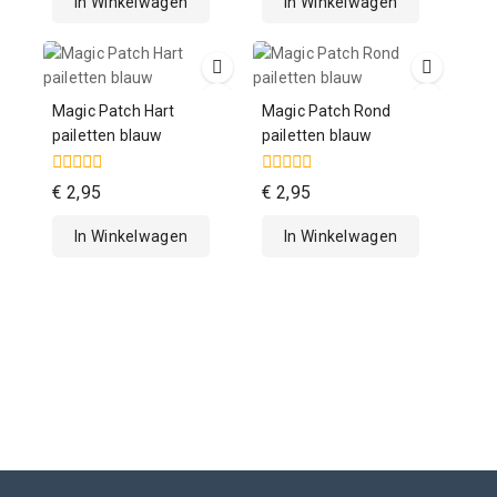
In Winkelwagen
In Winkelwagen
5
5
Magic Patch Hart
Magic Patch Rond
pailetten blauw
pailetten blauw
0
0
€
2,95
€
2,95
van
van
de
de
In Winkelwagen
In Winkelwagen
5
5