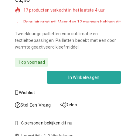
17 producten verkocht in het laatste 4 uur
Populair product! Meer dan 12 mensen hebben dit
in hun winkelwagen
Tweekleurige pailletten voor sublimatie en
textieltoepassingen. Pailletten bedekt met een door
warmte geactiveerd kleefmiddel.
1 op voorraad
In Winkelwagen
Wishlist
Delen
Stel Een Vraag
6
personen bekijken dit nu
Levertijd :
1-2 Werkdagen