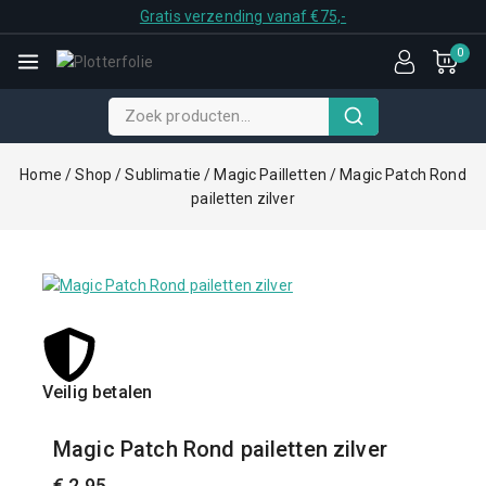
Gratis verzending vanaf €75,-
0
Home
/
Shop
/
Sublimatie
/
Magic Pailletten
/
Magic Patch Rond
pailetten zilver
Veilig betalen
Sche
Magic Patch Rond pailetten zilver
€
2,95