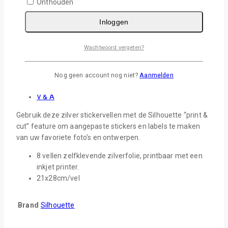
Onthouden
Inloggen
Veilig afrekenen met:
Wachtwoord vergeten?
Beschrijving
Extra informatie
Nog geen account nog niet?
Aanmelden
Beoordelingen (0)
V & A
Gebruik deze zilver stickervellen met de Silhouette “print &
cut” feature om aangepaste stickers en labels te maken
van uw favoriete foto’s en ontwerpen.
8 vellen zelfklevende zilverfolie, printbaar met een
inkjet printer.
21x28cm/vel
Brand
Silhouette