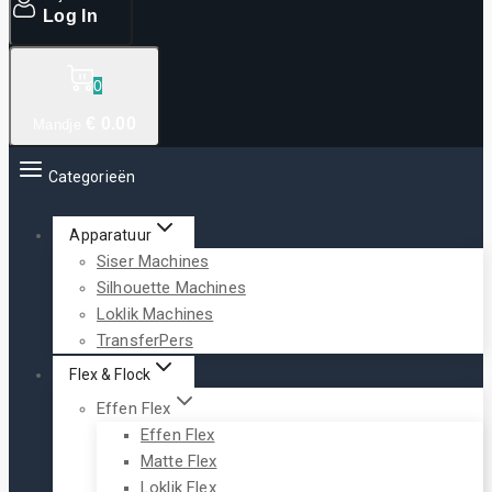
Log In
0
€
0
.00
Mandje
Categorieën
Apparatuur
Siser Machines
Silhouette Machines
Loklik Machines
TransferPers
Flex & Flock
Effen Flex
Effen Flex
Matte Flex
Loklik Flex