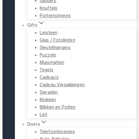
Slippers
Knuffels
Portemonnees
Gifts
Leisteen
Glas / Fotolijsten
Sleutelhangers
Puzzels
Muismatten
Tegels
Cadeau’s
Cadeau Verpakkingen
Sieraden
Klokken
Blikken en Potten
Lint
Divers
Telefoonhoesjes
Auto Artikelen