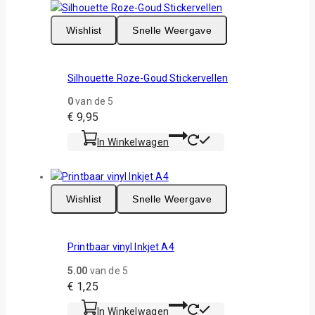
Wishlist
Snelle Weergave
Silhouette Roze-Goud Stickervellen
0
van de 5
€
9,95
In Winkelwagen
Wishlist
Snelle Weergave
Printbaar vinyl Inkjet A4
5.00
van de 5
€
1,25
In Winkelwagen