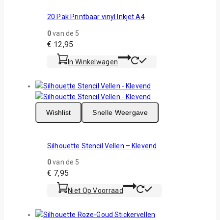
20 Pak Printbaar vinyl Inkjet A4
0
van de 5
€
12,95
In Winkelwagen
Wishlist
Snelle Weergave
Silhouette Stencil Vellen – Klevend
0
van de 5
€
7,95
Niet Op Voorraad