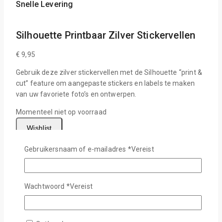
Snelle Levering
Silhouette Printbaar Zilver Stickervellen
€
9,95
Gebruik deze zilver stickervellen met de Silhouette “print &
cut” feature om aangepaste stickers en labels te maken
van uw favoriete foto’s en ontwerpen.
Momenteel niet op voorraad
Wishlist
Stel Een Vraag
Gebruikersnaam of e-mailadres
*
Vereist
Delen
18
personen bekijken dit nu
Wachtwoord
*
Vereist
Levertijd :
1-2 Werkdagen
Gratis verzending :
Vanaf €75,-