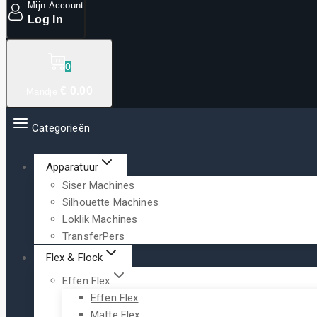
Mijn Account
Log In
0
€
0
.00
Mandje
Categorieën
Apparatuur
Siser Machines
Silhouette Machines
Loklik Machines
TransferPers
Flex & Flock
Effen Flex
Effen Flex
Matte Flex