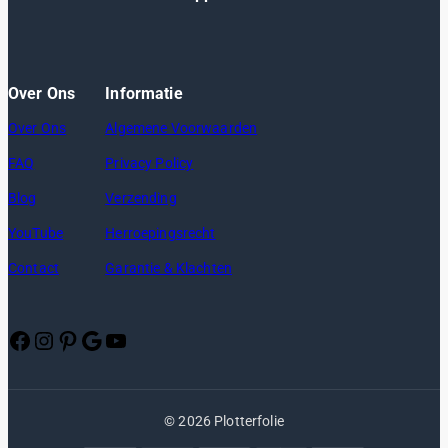
Over Ons
Informatie
Over Ons
Algemene Voorwaarden
FAQ
Privacy Policy
Blog
Verzending
YouTube
Herroepingsrecht
Contact
Garantie & Klachten
Facebook
Instagram
Pinterest
Google
YouTube
© 2026 Plotterfolie