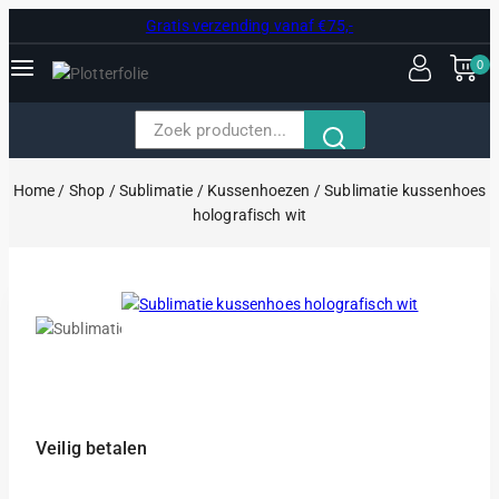
Skip
Gratis verzending vanaf €75,-
to
0
content
Zoek
naar:
Home
/
Shop
/
Sublimatie
/
Kussenhoezen
/
Sublimatie kussenhoes
holografisch wit
Veilig betalen