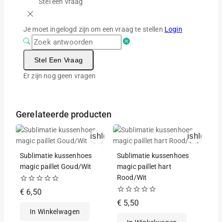
Stel een vraag
Je moet ingelogd zijn om een vraag te stellen
Login
Stel Een Vraag
Er zijn nog geen vragen
Gerelateerde producten
Wishlist
Wishlist
Snelle Weergave
Snelle Weergav
Sublimatie kussenhoes
Sublimatie kussenhoes
magic paillet Goud/Wit
magic paillet hart
Rood/Wit
0
€
6,50
van
0
€
5,50
de
van
In Winkelwagen
5
de