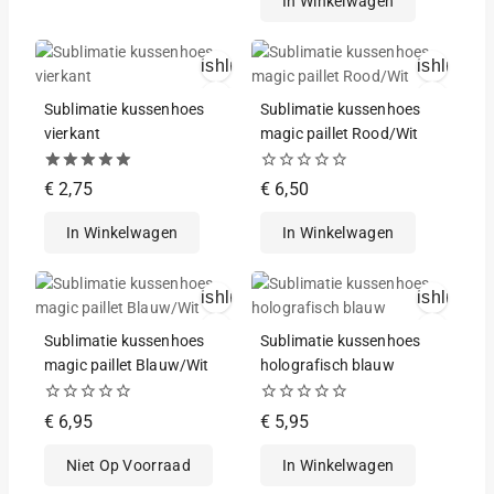
In Winkelwagen
5
Wishlist
Wishlist
Snelle Weergave
Snelle Weergav
Sublimatie kussenhoes
Sublimatie kussenhoes
vierkant
magic paillet Rood/Wit
5.00
0
€
2,75
€
6,50
van de 5
van
de
In Winkelwagen
In Winkelwagen
5
Wishlist
Wishlist
Snelle Weergave
Snelle Weergav
Sublimatie kussenhoes
Sublimatie kussenhoes
magic paillet Blauw/Wit
holografisch blauw
0
0
€
6,95
€
5,95
van
van
de
de
Niet Op Voorraad
In Winkelwagen
5
5