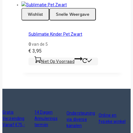
Wishlist
Snelle Weergave
Sublimatie Kinder Pet Zwart
0
van de 5
€
3,95
Niet Op Voorraad
Gratis
14 Dagen
Ondersteuning
Online en
Verzending
Annulerings
via diverse
fysieke winkel
Vanaf €75,-
termijn
kanalen