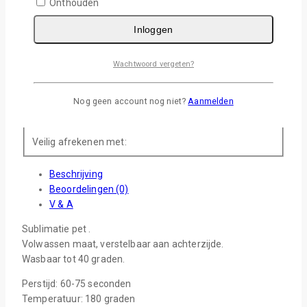
Onthouden
Delen
Inloggen
17
personen bekijken dit nu
Levertijd :
1-2 Werkdagen
Wachtwoord vergeten?
Gratis verzending :
Vanaf €75,-
Nog geen account nog niet?
Aanmelden
Veilig afrekenen met:
Beschrijving
Beoordelingen (0)
V & A
Sublimatie pet .
Volwassen maat, verstelbaar aan achterzijde.
Wasbaar tot 40 graden.
Perstijd: 60-75 seconden
Temperatuur: 180 graden