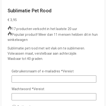
Sublimatie Pet Rood
€
3,95
17 producten verkocht in het laatste 20 uur
Populair product! Meer dan 11 mensen hebben dit in hun
winkelwagen
Sublimatie pet rood met wit vlak om te sublimeren.
Volwassen maat, verstelbaar aan achterzijde.
Wasbaar tot 40 graden.
9 op voorraad
Gebruikersnaam of e-mailadres
*
Vereist
Sublimatie Pet Rood aantal
In Winkelwagen
Wachtwoord
*
Vereist
Wishlist
Stel Een Vraag