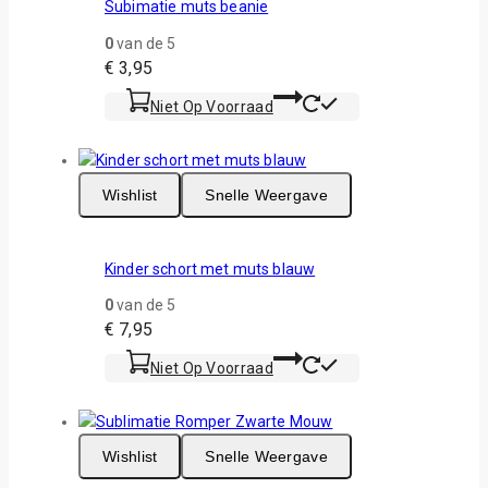
Subimatie muts beanie
0
van de 5
€
3,95
Niet Op Voorraad
Wishlist
Snelle Weergave
Kinder schort met muts blauw
0
van de 5
€
7,95
Niet Op Voorraad
Wishlist
Snelle Weergave