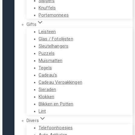
Slippers
Knuffels
Portemonnees
Gifts
Leisteen
Glas / Fotolijsten
Sleutelhangers
Puzzels
Muismatten
Tegels
Cadeau’s
Cadeau Verpakkingen
Sieraden
Klokken
Blikken en Potten
Lint
Divers
Telefoonhoesjes
Auto Artikelen