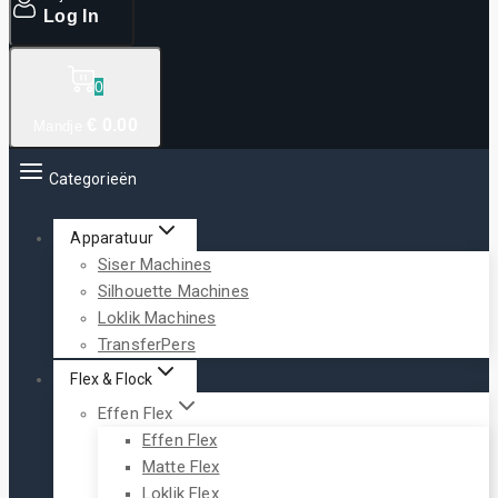
Log In
0
€
0
.00
Mandje
Categorieën
Apparatuur
Siser Machines
Silhouette Machines
Loklik Machines
TransferPers
Flex & Flock
Effen Flex
Effen Flex
Matte Flex
Loklik Flex